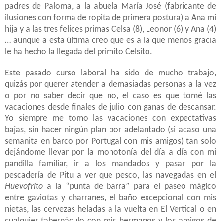
padres de Paloma, a la abuela María José (fabricante de
ilusiones con forma de ropita de primera postura) a Ana mi
hija y a las tres felices primas Celsa (8), Leonor (6) y Ana (4)
… aunque a esta última creo que es a la que menos gracia
le ha hecho la llegada del primito Celsito.
Este pasado curso laboral ha sido de mucho trabajo,
quizás por querer atender a demasiadas personas a la vez
o por no saber decir que no, el caso es que tomé las
vacaciones desde finales de julio con ganas de descansar.
Yo siempre me tomo las vacaciones con expectativas
bajas, sin hacer ningún plan por adelantado (si acaso una
semanita en barco por Portugal con mis amigos) tan solo
dejándome llevar por la monotonía del día a día con mi
pandilla familiar, ir a los mandados y pasar por la
pescadería de Pitu a ver que pesco, las navegadas en el
Huevofrito
a la “punta de barra” para el paseo mágico
entre gaviotas y charranes, el baño excepcional con mis
nietas, las cervezas heladas a la vuelta en El Vertical o en
cualquier tabernáculo con mis hermanos y los amigos de