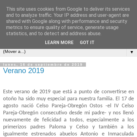
This site uses cookies from Google to deliver its services
COSAS MIAS
and to analyze traffic. Your IP address and user-agent are
shared with Google along with performance and security
metrics to ensure quality of service, generate usage
Cuaderno de apuntes, opiniones, reflexiones y embustes de
statistics, and to detect and address abuse.
Celso Pareja-Obregón López-Pazo y familia.
LEARN MORE
GOT IT
▼
lunes, 16 de septiembre de 2019
Verano 2019
Este verano de 2019 que está a punto de convertirse en
otoño ha sido muy especial para nuestra familia. El 17 de
agosto nació Celso Pareja-Obregón Ostos -el IV Celso
Pareja-Obregón consecutivo desde mi padre- y nos llenó
nuevamente de felicidad a todos, especialmente a los
primerizos padres Paloma y Celso y también a los
igualmente estrenados abuelos Antonio e Inmaculada