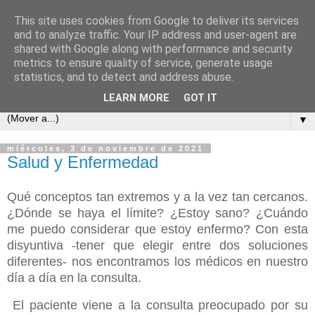
This site uses cookies from Google to deliver its services
COSAS MIAS
and to analyze traffic. Your IP address and user-agent are
shared with Google along with performance and security
metrics to ensure quality of service, generate usage
Cuaderno de apuntes, opiniones, reflexiones y embustes de
statistics, and to detect and address abuse.
Celso Pareja-Obregón López-Pazo y familia.
LEARN MORE
GOT IT
▼
miércoles, 3 de noviembre de 2021
Salud y Enfermedad
Qué conceptos tan extremos y a la vez tan cercanos.
¿Dónde se haya el límite? ¿Estoy sano? ¿Cuándo
me puedo considerar que estoy enfermo? Con esta
disyuntiva -tener que elegir entre dos soluciones
diferentes- nos encontramos los médicos en nuestro
día a día en la consulta.
El paciente viene a la consulta preocupado por su