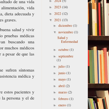
2024
(5)
sultado de una vida
►
 alimentación, vida
2023
(14)
►
a, dieta adecuada y
2022
(12)
►
es graves.
2021
(13)
▼
diciembre
(1)
►
 buena salud y vivir
noviembre
(1)
▼
ndo pruebas médicas
Salud y
 van buscando una
Enfermedad
por muchos médicos
octubre
(1)
►
r a pesar de que las
septiembre
►
(1)
julio
(1)
►
ue sufren síntomas
junio
(1)
►
 asistencia médica y
mayo
(1)
►
abril
(2)
►
e estos pacientes y
marzo
(2)
►
e la persona y el de
febrero
(1)
►
enero
(1)
►