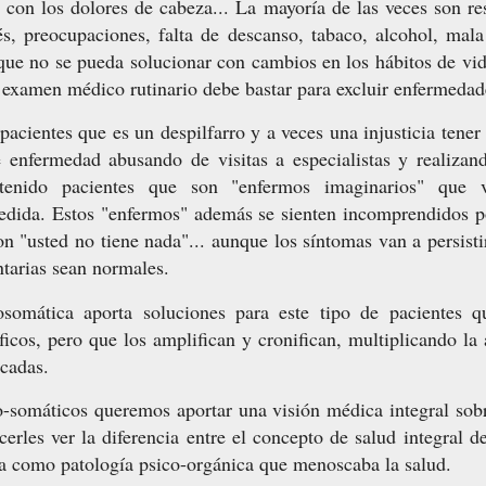
 con los dolores de cabeza... La mayoría de las veces son re
rés, preocupaciones, falta de descanso, tabaco, alcohol, mala
 que no se pueda solucionar con cambios en los hábitos de vid
n examen médico rutinario debe bastar para excluir enfermedad
acientes que es un despilfarro y a veces una injusticia tener
 enfermedad abusando de visitas a especialistas y realiza
 tenido pacientes que son "enfermos imaginarios" que
edida. Estos "enfermos" además se sienten incomprendidos 
n "usted no tiene nada"... aunque los síntomas van a persisti
tarias sean normales.
somática aporta soluciones para este tipo de pacientes q
ficos, pero que los amplifican y cronifican, multiplicando la
ficadas.
somáticos queremos aportar una visión médica integral sobr
cerles ver la diferencia entre el concepto de salud integral d
a como patología psico-orgánica que menoscaba la salud.