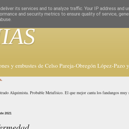
eliver its services and to analyze traffic. Your IP address and 
ormance and security metrics to ensure quality of service, gen
abuse.
IAS
iones y embustes de Celso Pareja-Obregón López-Pazo y 
o.
strado Alquimista. Probable Metafísico. El que mejor canta los fandangos mu
 de 2021
fermedad