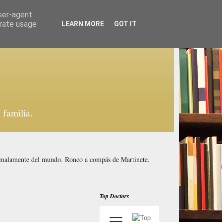
user-agent
erate usage
LEARN MORE
GOT IT
familia.
y malamente del mundo. Ronco a compás de Martinete.
Top Doctors