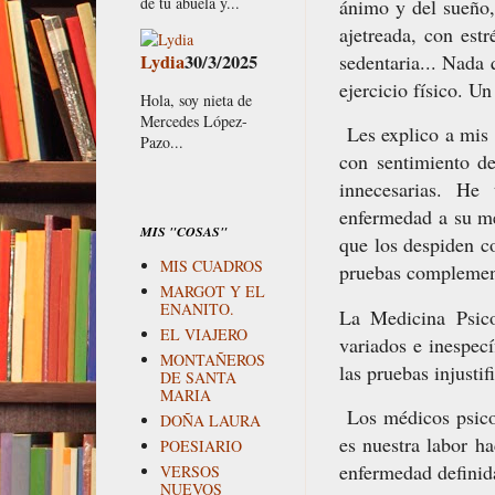
de tu abuela y...
ánimo y del sueño,
ajetreada, con est
Lydia
30/3/2025
sedentaria... Nada
ejercicio físico. U
Hola, soy nieta de
Mercedes López-
Les explico a mis p
Pazo...
con sentimiento de
innecesarias. He
enfermedad a su m
MIS "COSAS"
que los despiden co
MIS CUADROS
pruebas complemen
MARGOT Y EL
ENANITO.
La Medicina Psico
EL VIAJERO
variados e inespecí
MONTAÑEROS
las pruebas injusti
DE SANTA
MARIA
Los médicos psico-
DOÑA LAURA
es nuestra labor ha
POESIARIO
enfermedad definid
VERSOS
NUEVOS