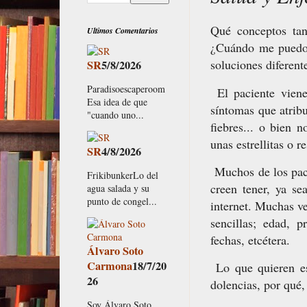
Qué conceptos tan
Ultimos Comentarios
¿Cuándo me puedo c
soluciones diferent
SR
5/8/2026
Paradisoescaperoom
El paciente viene
Esa idea de que
síntomas que atribu
"cuando uno...
fiebres... o bien 
unas estrellitas o 
SR
4/8/2026
Muchos de los paci
FrikibunkerLo del
creen tener, ya s
agua salada y su
punto de congel...
internet. Muchas v
sencillas; edad, p
fechas, etcétera.
Álvaro Soto
Carmona
18/7/20
Lo que quieren es
26
dolencias, por qué,
Soy Álvaro Soto