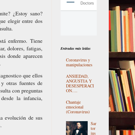
mite? ¿Estoy sano?
ue elegir entre dos
nsulta.
stá enfermo. Tiene
r, dolores, fatigas,
Entradas más leídas
isis donde aparecen
Coronavirus y
.
manipulaciones
agnostico que ellos
ANSIEDAD,
ANGUSTIA Y
y otras fuentes de
DESESPERACI
sulta con preguntas
ON….
 desde la infancia,
Chantaje
emocional
(Coronavirus)
a evolución de sus
Sar
e.
tor
ius