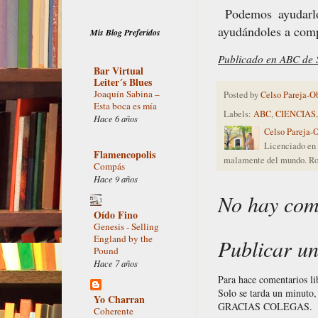
Podemos ayudarlos
ayudándoles a comp
Mis Blog Preferidos
Publicado en ABC de S
Bar Virtual
Leiter´s Blues
Joaquín Sabina –
Posted by
Celso Pareja-O
Esta boca es mía
Labels:
ABC
,
CIENCIAS
Hace 6 años
Celso Pareja-
Licenciado en 
Flamencopolis
malamente del mundo. Ro
Compás
Hace 9 años
No hay com
Oído Fino
Genesis - Selling
England by the
Publicar u
Pound
Hace 7 años
Para hace comentarios l
Solo se tarda un minuto, 
Yo Charran
GRACIAS COLEGAS.
Coherente