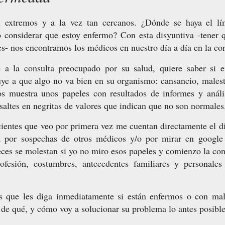
 extremos y a la vez tan cercanos. ¿Dónde se haya el lí
onsiderar que estoy enfermo? Con esta disyuntiva -tener q
es- nos encontramos los médicos en nuestro día a día en la co
 a la consulta preocupado por su salud, quiere saber si e
ye a que algo no va bien en su organismo: cansancio, malesta
nos muestra unos papeles con resultados de informes y anál
resaltes en negritas de valores que indican que no son normales
entes que veo por primera vez me cuentan directamente el di
ea por sospechas de otros médicos y/o por mirar en google 
eces se molestan si yo no miro esos papeles y comienzo la con
rofesión, costumbres, antecedentes familiares y personales
 que les diga inmediatamente si están enfermos o con mal
 de qué, y cómo voy a solucionar su problema lo antes posibl