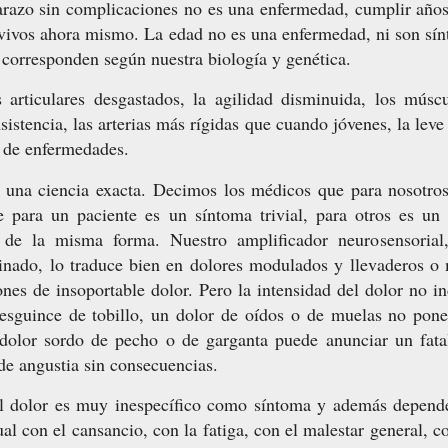
azo sin complicaciones no es una enfermedad, cumplir años 
 vivos ahora mismo. La edad no es una enfermedad, ni son sí
s corresponden según nuestra biología y genética.
s articulares desgastados, la agilidad disminuida, los músc
sistencia, las arterias más rígidas que cuando jóvenes, la leve 
s de enfermedades.
 una ciencia exacta. Decimos los médicos que para nosotro
e para un paciente es un síntoma trivial, para otros es un
 de la misma forma. Nuestro amplificador neurosensorial
inado, lo traduce bien en dolores modulados y llevaderos o 
ones de insoportable dolor. Pero la intensidad del dolor no i
esguince de tobillo, un dolor de oídos o de muelas no pone
dolor sordo de pecho o de garganta puede anunciar un fatal
 de angustia sin consecuencias.
l dolor es muy inespecífico como síntoma y además depende
ual con el cansancio, con la fatiga, con el malestar general, co