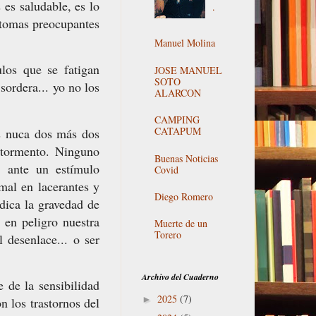
es saludable, es lo
.
ntomas preocupantes
Manuel Molina
ulos que se fatigan
JOSE MANUEL
SOTO
sordera... yo no los
ALARCON
CAMPING
CATAPUM
s nuca dos más dos
 tormento. Ninguno
Buenas Noticias
, ante un estímulo
Covid
mal en lacerantes y
Diego Romero
ndica la gravedad de
 en peligro nuestra
Muerte de un
Torero
 desenlace... o ser
Archivo del Cuaderno
 de la sensibilidad
2025
(7)
►
n los trastornos del