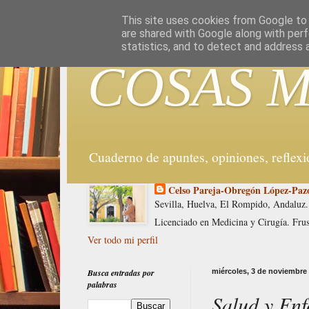
G-WX5DPWYYD9
This site uses cookies from Google to d
are shared with Google along with perf
statistics, and to detect and address 
COSAS M
Cuaderno de apuntes, opiniones, reflex
Celso Pareja-Obregón López-Paz
Sevilla, Huelva, El Rompido, Andaluz.
Licenciado en Medicina y Cirugía. Fru
Ver todo mi perfil
Busca entradas por
miércoles, 3 de noviembre
palabras
Salud y En