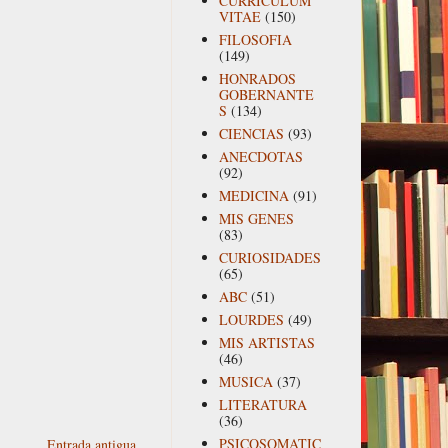
CURRICULUM
VITAE
(150)
FILOSOFIA
(149)
HONRADOS
GOBERNANTE
S
(134)
CIENCIAS
(93)
ANECDOTAS
(92)
MEDICINA
(91)
MIS GENES
(83)
CURIOSIDADES
(65)
ABC
(51)
LOURDES
(49)
MIS ARTISTAS
(46)
MUSICA
(37)
LITERATURA
(36)
PSICOSOMATIC
Entrada antigua