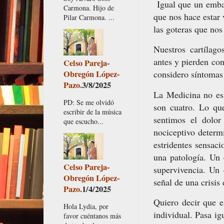
Igual que un embar
Carmona. Hijo de
que nos hace estar
Pilar Carmona. ...
las goteras que no
Nuestros cartílago
antes y pierden con
Celso Pareja-
Obregón López-
considero síntoma
Pazo.
3/8/2025
La Medicina no es
PD: Se me olvidó
son cuatro. Lo qu
escribir de la música
sentimos el dolor
que escucho...
nociceptivo determ
estridentes sensaci
una patología. Un 
Celso Pareja-
supervivencia. Un 
Obregón López-
señal de una crisis
Pazo.
1/4/2025
Quiero decir que e
Hola Lydia, por
individual. Pasa ig
favor cuéntanos más