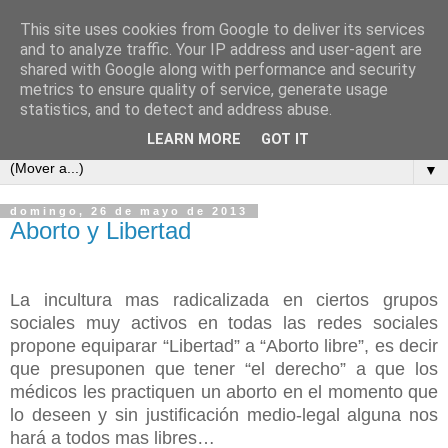
This site uses cookies from Google to deliver its services
COSAS MIAS
and to analyze traffic. Your IP address and user-agent are
shared with Google along with performance and security
metrics to ensure quality of service, generate usage
Cuaderno de apuntes, opiniones, reflexiones y embustes de
statistics, and to detect and address abuse.
Celso Pareja-Obregón López-Pazo y familia.
LEARN MORE
GOT IT
▼
domingo, 26 de mayo de 2013
Aborto y Libertad
La incultura mas radicalizada en ciertos grupos
sociales muy activos en todas las redes sociales
propone equiparar “Libertad” a “Aborto libre”, es decir
que presuponen que tener “el derecho” a que los
médicos les practiquen un aborto en el momento que
lo deseen y sin justificación medio-legal alguna nos
hará a todos mas libres…