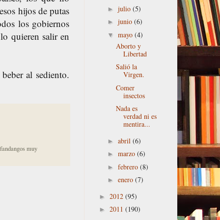
julio
(5)
esos hijos de putas
►
junio
(6)
odos los gobiernos
►
mayo
(4)
lo quieren salir en
▼
Aborto y
Libertad
Salió la
beber al sediento.
Virgen.
Comer
insectos
Nada es
verdad ni es
mentira...
abril
(6)
►
s fandangos muy
marzo
(6)
►
febrero
(8)
►
enero
(7)
►
2012
(95)
►
2011
(190)
►