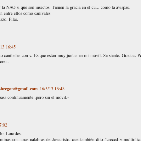
la NAO sí que son insectos. Tienen la gracia en el cu... como la avispas.
n entre ellos como canívales.
azo. Pilar.
/13 16:45
to caníbales con v. Es que están muy juntas en mi móvil. Se siente. Gracias. 
ieren.
-obregon@gmail.com
16/5/13 16:48
asa continuamente..pero sin el móvil.-
7:02
lo, Lourdes.
minas con unas palabras de Jesucristo, que también dijo "creced y multiplic