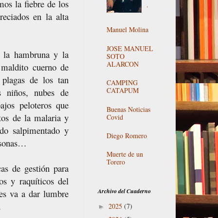
os la fiebre de los
.
reciados en la alta
Manuel Molina
JOSE MANUEL
a la hambruna y la
SOTO
ALARCON
 maldito cuerno de
 plagas de los tan
CAMPING
CATAPUM
os niños, nubes de
ajos peloteros que
Buenas Noticias
tos de la malaria y
Covid
ido salpimentado y
Diego Romero
ersonas…
Muerte de un
Torero
as de gestión para
os y raquíticos del
Archivo del Cuaderno
les va a dar lumbre
e…
2025
(7)
►