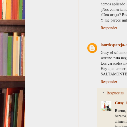
hemos aplicado 
¿Nos comeríamos
¿Una oruga? Bue
Y me parece mil
Responder
lourdespareja
Gusy el saltamon
serrano pata neg
Los caracoles me
Hay que comer 
SALTAMONTES
Responder
Respuestas
Gusy
Bueno, 
baratos
aliment
hambre