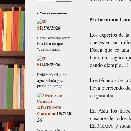
Ultimos Comentarios
Mi hermana Lourd
SR
5/8/2026
Los expertos de l
Paradisoescaperoom
que es en su millo
Esa idea de que
Dicen que es una 
"cuando uno...
humano, seguro qu
SR
4/8/2026
dando ejemplo…!
FrikibunkerLo del
Los técnicos de la
agua salada y su
punto de congel...
lleva ejerciendo d
de garantía.
Álvaro Soto
En Asia los insec
Carmona
18/7/20
gusanos de todos lo
26
En México y sudamé
Soy Álvaro Soto