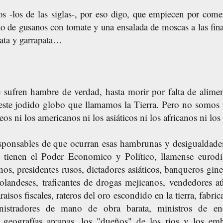
os -los de las siglas-, por eso digo, que empiecen por come
o de gusanos con tomate y una ensalada de moscas a las fin
nata y garrapata…
ufren hambre de verdad, hasta morir por falta de alime
este jodido globo que llamamos la Tierra. Pero
no somos 
eos ni los americanos ni los asiáticos ni los africanos ni los 
sponsables de que ocurran esas hambrunas y desigualdad
e tienen el Poder Economico y Político, llamense eurod
os, presidentes rusos, dictadores asiáticos, banqueros gine
holandeses, traficantes de drogas mejicanos, vendedores aú
aisos fiscales, rateros del oro escondido en la tierra, fabric
istradores de mano de obra barata, ministros de ene
 geografías arcanas, los "dueños" de los rios y los emb