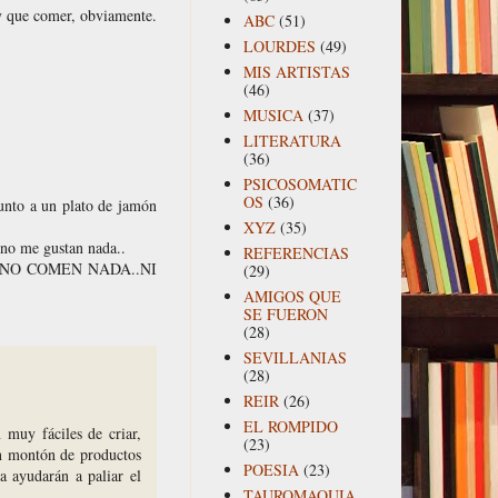
y que comer, obviamente.
ABC
(51)
LOURDES
(49)
MIS ARTISTAS
(46)
MUSICA
(37)
LITERATURA
(36)
PSICOSOMATIC
OS
(36)
junto a un plato de jamón
XYZ
(35)
s no me gustan nada..
REFERENCIAS
 que NO COMEN NADA..NI
(29)
AMIGOS QUE
SE FUERON
(28)
SEVILLANIAS
(28)
REIR
(26)
EL ROMPIDO
 muy fáciles de criar,
(23)
un montón de productos
POESIA
(23)
a ayudarán a paliar el
TAUROMAQUIA