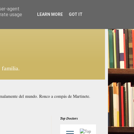
user-agent
erate usage
LEARN MORE
GOT IT
familia.
y malamente del mundo. Ronco a compás de Martinete.
Top Doctors