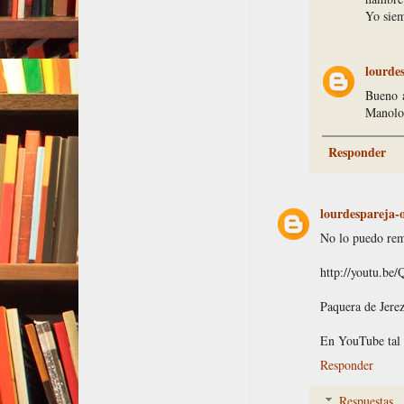
Yo siem
lourde
Bueno a
Manolo 
Responder
lourdespareja
No lo puedo rem
http://youtu.b
Paquera de Jere
En YouTube tal 
Responder
Respuestas