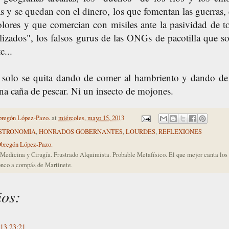
s y se quedan con el dinero, los que fomentan las guerras, 
colores y que comercian con misiles ante la pasividad de t
ilizados", los falsos gurus de las ONGs de pacotilla que so
c...
solo se quita dando de comer al hambriento y dando de 
na caña de pescar. Ni un insecto de mojones.
bregón López-Pazo.
at
miércoles, mayo 15, 2013
STRONOMIA
,
HONRADOS GOBERNANTES
,
LOURDES
,
REFLEXIONES
Obregón López-Pazo.
Medicina y Cirugía. Frustrado Alquimista. Probable Metafísico. El que mejor canta lo
nco a compás de Martinete.
ios:
/13 23:21