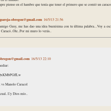
pre pienso en el hambre que tenía que tener el primero que se comió un caraco
spareja-obregon@gmail.com
16/5/13 21:56
migo Gusy, me has dao una idea buenísima con tu última palabra...Voy a esc
Caracó..Óle..Por mi muro lo verás..
-obregon@gmail.com
16/5/13 22:10
ediar:
e/QxKMbPGffLw
z vs Manolo Caracol
cual..Uy Dios mío..