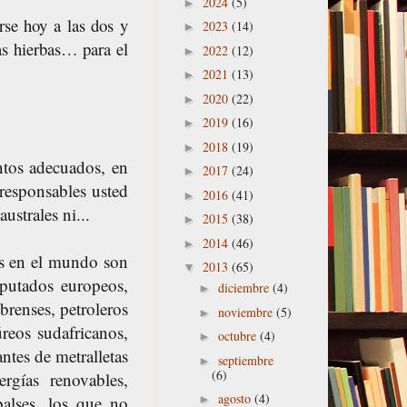
2024
(5)
►
rse hoy a las dos y
2023
(14)
►
as hierbas… para el
2022
(12)
►
2021
(13)
►
2020
(22)
►
2019
(16)
►
2018
(19)
►
ntos adecuados, en
2017
(24)
►
responsables usted
2016
(41)
►
australes ni...
2015
(38)
►
2014
(46)
►
es en el mundo son
2013
(65)
▼
iputados europeos,
diciembre
(4)
►
brenses, petroleros
noviembre
(5)
►
reos sudafricanos,
octubre
(4)
►
antes de metralletas
septiembre
►
(6)
rgías renovables,
agosto
(4)
alses, los que no
►