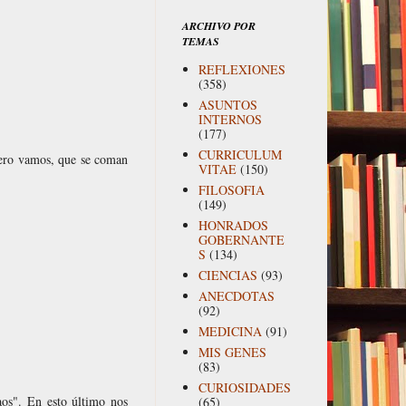
ARCHIVO POR
TEMAS
REFLEXIONES
(358)
ASUNTOS
INTERNOS
(177)
CURRICULUM
Pero vamos, que se coman
VITAE
(150)
FILOSOFIA
(149)
HONRADOS
GOBERNANTE
S
(134)
CIENCIAS
(93)
ANECDOTAS
(92)
MEDICINA
(91)
MIS GENES
(83)
CURIOSIDADES
aos". En esto último nos
(65)