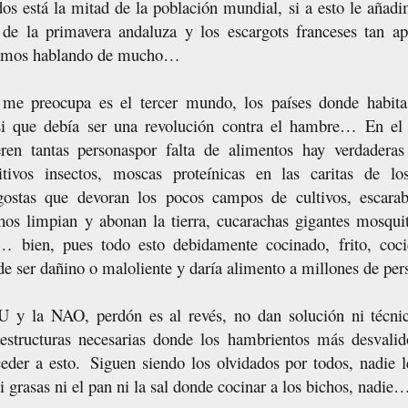
os está la mitad de la población mundial, si a esto le añadim
 de la primavera andaluza y los escargots franceses tan ap
stamos hablando de mucho…
me preocupa es el tercer mundo, los países donde habit
 si que debía ser una revolución contra el hambre… En el
en tantas personaspor falta de alimentos hay verdaderas
itivos insectos, moscas proteínicas en las caritas de l
gostas que devoran los pocos campos de cultivos, escarab
hos limpian y abonan la tierra, cucarachas gigantes mosqui
 bien, pues todo esto debidamente cocinado, frito, coc
 de ser dañino o maloliente y daría alimento a millones de p
U y la NAO, perdón es al revés, no dan solución ni técnic
aestructuras necesarias donde los hambrientos más desvalid
eder a esto. Siguen siendo los olvidados por todos, nadie 
ni grasas ni el pan ni la sal donde cocinar a los bichos, nadi