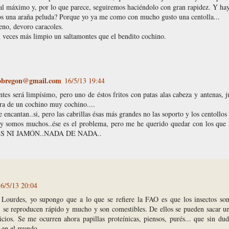
al máximo y, por lo que parece, seguiremos haciéndolo con gran rapidez. Y ha
 una araña peluda? Porque yo ya me como con mucho gusto una centolla...
no, devoro caracoles.
 veces más limpio un saltamontes que el bendito cochino.
-obregon@gmail.com
16/5/13 19:44
tes será limpísimo, pero uno de éstos fritos con patas alas cabeza y antenas, 
ra de un cochino muy cochino....
 encantan..si, pero las cabrillas ésas más grandes no las soporto y los centollo
y somos muchos..ése es el problema, pero me he querido quedar con los
 NI JAMÓN..NADA DE NADA..
16/5/13 20:04
Lourdes, yo supongo que a lo que se refiere la FAO es que los insectos son
, se reproducen rápido y mucho y son comestibles. De ellos se pueden sacar 
icios. Se me ocurren ahora papillas proteínicas, piensos, purés... que sin dud
 en el mundo.