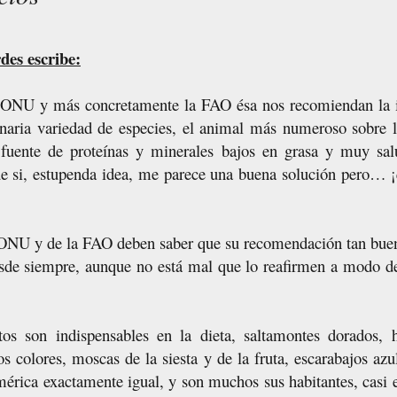
es escribe:
a ONU y más concretamente la FAO ésa nos recomiendan la in
naria variedad de especies, el animal más numeroso sobre l
fuente de proteínas y minerales bajos en grasa y muy salu
e si, estupenda idea, me parece una buena solución pero… ¡
 ONU y de la FAO deben saber que su recomendación tan buen
esde siempre, aunque no está mal que lo reafirmen a modo de
tos son indispensables en la dieta, saltamontes dorados, h
s colores, moscas de la siesta y de la fruta, escarabajos azule
rica exactamente igual, y son muchos sus habitantes, casi e