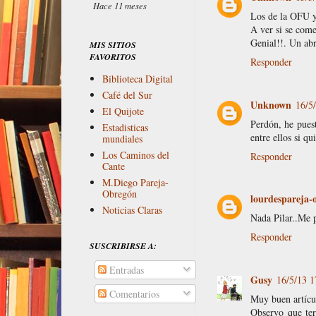
Hace 11 meses
Los de la OFU y 
A ver si se come
Genial!!. Un abr
MIS SITIOS
FAVORITOS
Responder
Biblioteca Digital
Café del Sur
Unknown
16/5
El Quijote
Perdón, he pues
Estadisticas
entre ellos si qu
mundiales
Los Caminos del
Responder
Cante
M.Diego Pareja-
Obregón
lourdespareja
Noticias Claras
Nada Pilar..Me p
Responder
SUSCRIBIRSE A:
Entradas
Gusy
16/5/13 1
Comentarios
Muy buen artícu
Observo que ter