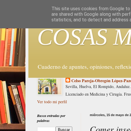
G-WX5DPWYYD9
This site uses cookies from Google to d
are shared with Google along with perf
statistics, and to detect and address 
COSAS M
Cuaderno de apuntes, opiniones, reflex
Celso Pareja-Obregón López-Paz
Sevilla, Huelva, El Rompido, Andaluz.
Licenciado en Medicina y Cirugía. Fru
Ver todo mi perfil
Busca entradas por
miércoles, 15 de mayo de 
palabras
Comer inse