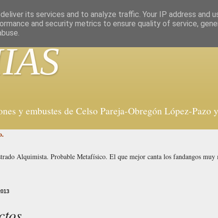
eliver its services and to analyze traffic. Your IP address and 
ormance and security metrics to ensure quality of service, gen
abuse.
IAS
iones y embustes de Celso Pareja-Obregón López-Pazo y 
o.
strado Alquimista. Probable Metafísico. El que mejor canta los fandangos mu
2013
ctos