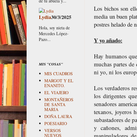
de tu abuela y...
Los bichos son ell
media un buen plat
Lydia
30/3/2025
postres helado de 
Hola, soy nieta de
Mercedes López-
Y yo añado:
Pazo...
Hay humanos que s
muchas partes de 
MIS "COSAS"
ni yo, ni los europ
MIS CUADROS
MARGOT Y EL
ENANITO.
Los verdaderos re
EL VIAJERO
los dirigentes qu
MONTAÑEROS
senadores american
DE SANTA
MARIA
texanos, joyeros 
DOÑA LAURA
subastadores de par
POESIARIO
y cañones, admin
VERSOS
manipuladores de
NUEVOS