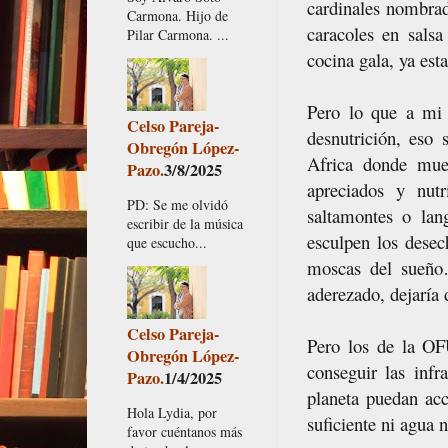
cardinales nombrad
Carmona. Hijo de
caracoles en salsa
Pilar Carmona. ...
cocina gala, ya e
Pero lo que a mi 
Celso Pareja-
desnutrición, eso
Obregón López-
Africa donde muer
Pazo.
3/8/2025
apreciados y nutr
PD: Se me olvidó
saltamontes o lan
escribir de la música
esculpen los desec
que escucho...
moscas del sueño…
aderezado, dejaría
Celso Pareja-
Pero los de la OF
Obregón López-
conseguir las infr
Pazo.
1/4/2025
planeta puedan acc
Hola Lydia, por
suficiente ni agua 
favor cuéntanos más