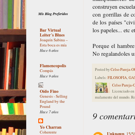
construyen escuela
con gorrillas de 
Mis Blog Preferidos
de los países "civ
los papeles... etc et
Bar Virtual
Leiter´s Blues
Joaquín Sabina –
Porque el hambre 
Esta boca es mía
Hace 6 años
No regalandoles u
Flamencopolis
Posted by
Celso Pareja-O
Compás
Hace 9 años
Labels:
FILOSOFIA
,
GA
Celso Pareja-
Oído Fino
Licenciado en 
Genesis - Selling
malamente del mundo. Ro
England by the
Pound
Hace 7 años
9 comentar
Yo Charran
Coherente
Unknown
15/5