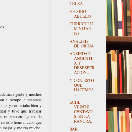
CELSA
HE SIDO
ABUELO
CURRICULU
os..
M VITAE
(2)
ANALISIS
DE ORINA
ANSIEDAD,
ANGUSTI
A Y
DESESPER
ACION….
Y CON ESTO
QUE
HACEMOS
muchisima gente y muchos
...
on el tiempo..e intentaba
ECHE
o que yo no estaba bien y
VEINTE
onal y tuve que trabajar
CENTAVO
S EN LA
en mi sino en algunos de
RANURA.
 en esto tiene mucho que
ho mejor y me rio mucho,
BAR