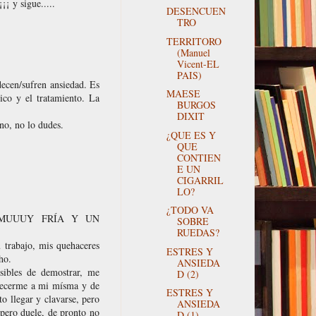
¡¡ y sigue.....
DESENCUEN
TRO
TERRITORO
(Manuel
Vicent-EL
PAIS)
ecen/sufren ansiedad. Es
MAESE
ico y el tratamiento. La
BURGOS
DIXIT
no, no lo dudes.
¿QUE ES Y
QUE
CONTIEN
E UN
CIGARRIL
LO?
¿TODO VA
MUUUY FRÍA Y UN
SOBRE
RUEDAS?
 trabajo, mis quehaceres
ESTRES Y
ho.
ANSIEDA
osibles de demostrar, me
D (2)
adecerme a mi mísma y de
ESTRES Y
to llegar y clavarse, pero
ANSIEDA
 pero duele, de pronto no
D (1)