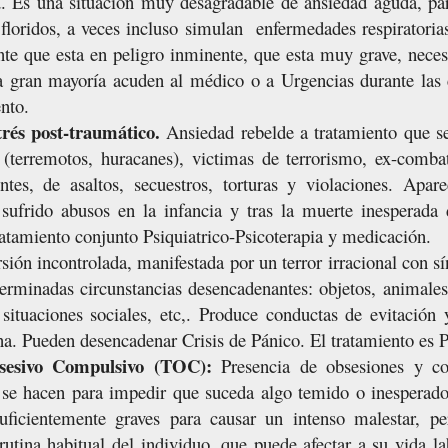
.
Es una situación muy desagradable de ansiedad aguda, par
loridos, a veces incluso simulan
enfermedades respiratorias
ente que esta en peligro inminente, que esta muy grave, neces
a gran mayoría acuden al médico o a Urgencias durante las c
nto.
trés post-traumático.
Ansiedad rebelde a tratamiento que s
s (terremotos, huracanes), victimas de terrorismo, ex-combat
ntes, de asaltos, secuestros, torturas y violaciones. Apa
sufrido abusos en la infancia y tras la muerte inesperada 
ratamiento conjunto Psiquiatrico-Psicoterapia y medicación.
sión incontrolada, manifestada por un terror irracional con 
terminadas circunstancias desencadenantes: objetos, animales,
 situaciones sociales, etc,. Produce conductas de evitación 
a. Pueden desencadenar Crisis de Pánico. El tratamiento es P
sesivo Compulsivo (TOC):
Presencia de obsesiones y co
 se hacen para impedir que suceda algo temido o inesperado
uficientemente graves para causar un intenso malestar, p
 rutina habitual del individuo, que puede afectar a su vida la