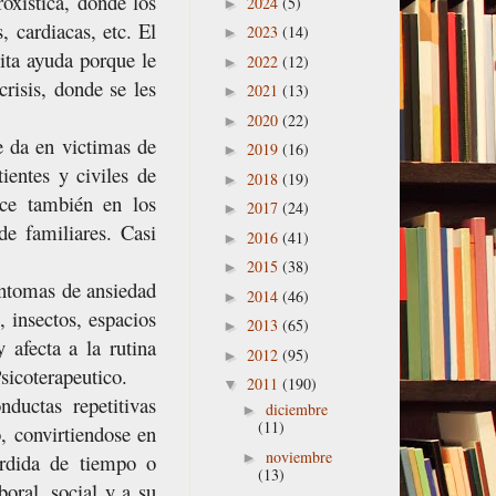
oxística, donde los
2024
(5)
►
, cardiacas, etc. El
2023
(14)
►
ita ayuda porque le
2022
(12)
►
risis, donde se les
2021
(13)
►
2020
(22)
►
e da en victimas de
2019
(16)
►
ientes y civiles de
2018
(19)
►
rece también en los
2017
(24)
►
de familiares. Casi
2016
(41)
►
2015
(38)
►
síntomas de ansiedad
2014
(46)
►
 insectos, espacios
2013
(65)
►
y afecta a la rutina
2012
(95)
►
sicoterapeutico.
2011
(190)
▼
nductas repetitivas
diciembre
►
(11)
, convirtiendose en
noviembre
►
erdida de tiempo o
(13)
boral, social y a su