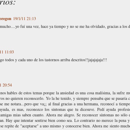
rios:
bregon
19/1/11 21:13
ucho....yo fuí una vez, hace ya tiempo y no se me ha olvidado, gracias a los d
11 11:03
go todos y cada uno de los tastornos arriba descritos!!jajajajaja!!!
1 20:54
nos hables de estos temas porque la ansiedad es una cosa malísima, la sufre 
ros no quieren reconocerlo. Yo la he tenido, y siempre pensaba que se pasaría c
se me notara...pero que va¡¡ al final gracias a una hermana, reconocí a tiemp
ayuda, es mas, reconozco los sintomas que tu dicesuve. Pedí ayuda profesi
amigas mias saben cuanto. Ahora me alegro. Se reconocer síntomas no sólo 
an. Hay que intentar sentirse bien como sea. Lo contrario no merece la pena y
o se repite de "aceptarse" a uno mismo y conocerse bien. Ahora me siento muc