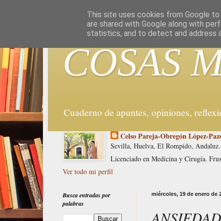
G-WX5DPWYYD9
This site uses cookies from Google to d
are shared with Google along with perf
statistics, and to detect and address 
COSAS M
Cuaderno de apuntes, opiniones, reflex
Celso Pareja-Obregón López-Paz
Sevilla, Huelva, El Rompido, Andaluz.
Licenciado en Medicina y Cirugía. Fru
Ver todo mi perfil
Busca entradas por
miércoles, 19 de enero de 
palabras
ANSIEDAD