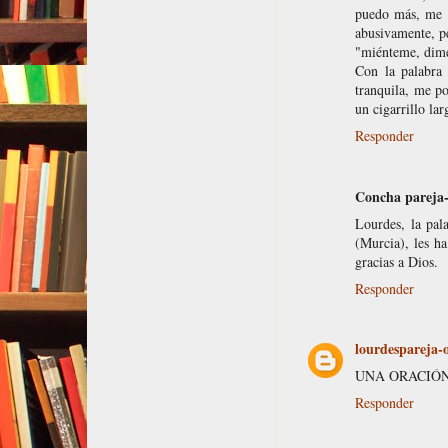
puedo más, me l
abusivamente, pe
"miénteme, dime 
Con la palabra 
tranquila, me p
un cigarrillo la
Responder
Concha pareja
Lourdes, la pal
(Murcia), les h
gracias a Dios.
Responder
lourdespareja
UNA ORACIÓN
Responder