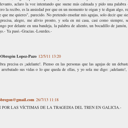
evanto, aclaro la voz intentando que suene más calmada y pido una palabra d
ro la recibo, es la ansiedad por que en un momento te oigan y te digan algo, re
que me quieres", parecido. No pretendo enseñar mis agujas, solo decir que sie
precisa, alegre, me alivio pronto, y sola en mi casa, casi como siempre, 
ongo por delante en una bandeja, la palabra de aliento, un bocadillo de jamón
rgo.- Ya pasó.-Gracias.-Lourdes.-
-Obregón Lopez-Pazo
12/5/11 13:20
abra precisa es ¡adelante!. Pienso en las personas que las agujas de un debas
a arrebatado sus vidas o lo que queda de ellas, y yo sola me digo: ¡adelante!
-obregon@gmail.com
26/7/13 11:18
 POR LAS VÍCTIMAS DE LA TRAGEDIA DEL TREN EN GALICIA.-