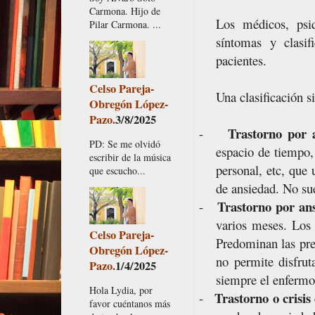
Carmona. Hijo de
Los médicos, psiq
Pilar Carmona. ...
síntomas y clasif
pacientes.
Celso Pareja-
Una clasificación s
Obregón López-
Pazo.
3/8/2025
Trastorno por 
-
PD: Se me olvidó
espacio de tiempo, 
escribir de la música
personal, etc, que
que escucho...
de ansiedad. No sue
Trastorno por an
-
varios meses. Los 
Celso Pareja-
Predominan las preo
Obregón López-
no permite disfrut
Pazo.
1/4/2025
siempre el enfermo 
Hola Lydia, por
Trastorno o crisis
-
favor cuéntanos más