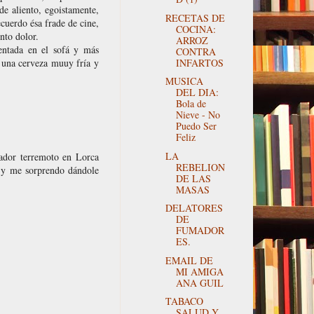
e aliento, egoistamente,
RECETAS DE
cuerdo ésa frade de cine,
COCINA:
nto dolor.
ARROZ
sentada en el sofá y más
CONTRA
INFARTOS
, una cerveza muuy fría y
MUSICA
DEL DIA:
Bola de
Nieve - No
Puedo Ser
Feliz
LA
tador terremoto en Lorca
REBELION
, y me sorprendo dándole
DE LAS
MASAS
DELATORES
DE
FUMADOR
ES.
EMAIL DE
MI AMIGA
ANA GUIL
TABACO
SALUD Y