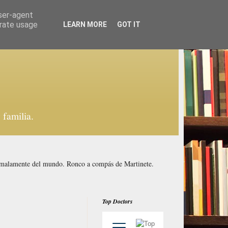
user-agent
erate usage
LEARN MORE
GOT IT
familia.
y malamente del mundo. Ronco a compás de Martinete.
Top Doctors
.