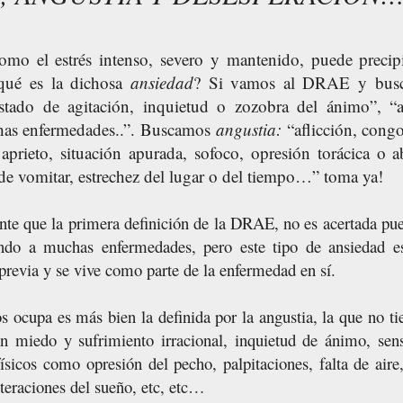
mo el estrés intenso, severo y mantenido, puede precip
qué es la dichosa
ansiedad
? Si vamos al DRAE y busc
estado de agitación, inquietud o zozobra del ánimo”, “a
as enfermedades..”. Buscamos
angustia:
“aflicción, cong
, aprieto, situación apurada, sofoco, opresión torácica o 
de vomitar, estrechez del lugar o del tiempo…” toma ya!
te que la primera definición de la DRAE, no es acertada pue
do a muchas enfermedades, pero este tipo de ansiedad e
 previa y se vive como parte de la enfermedad en sí.
s ocupa es más bien la definida por la angustia, la que no ti
n miedo y sufrimiento irracional, inquietud de ánimo, sens
sicos como opresión del pecho, palpitaciones, falta de aire
teraciones del sueño, etc, etc…