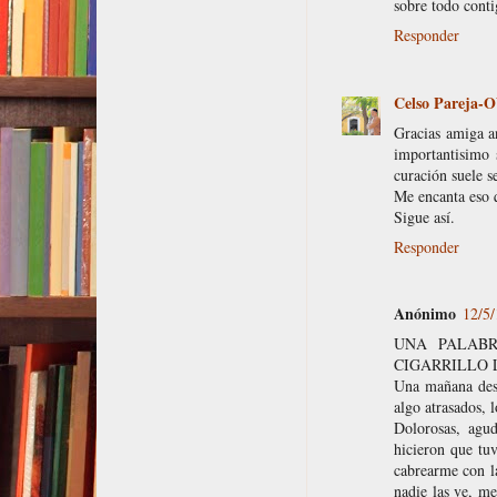
sobre todo conti
Responder
Celso Pareja-O
Gracias amiga a
importantisimo 
curación suele s
Me encanta eso q
Sigue así.
Responder
Anónimo
12/5/
UNA PALAB
CIGARRILLO 
Una mañana desd
algo atrasados, l
Dolorosas, agud
hicieron que tu
cabrearme con la
nadie las ve, me