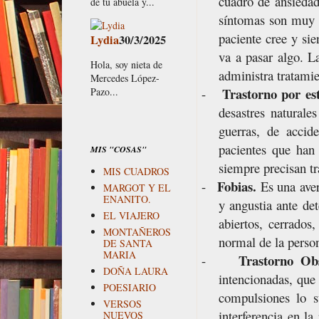
cuadro de ansiedad
de tu abuela y...
síntomas son muy f
paciente cree y si
Lydia
30/3/2025
va a pasar algo. L
Hola, soy nieta de
administra tratamie
Mercedes López-
Trastorno por es
Pazo...
-
desastres naturale
guerras, de accide
pacientes que han 
MIS "COSAS"
siempre precisan t
MIS CUADROS
Fobias.
-
Es una aver
MARGOT Y EL
ENANITO.
y angustia ante de
EL VIAJERO
abiertos, cerrados,
MONTAÑEROS
normal de la person
DE SANTA
MARIA
Trastorno Ob
-
DOÑA LAURA
intencionadas, que
POESIARIO
compulsiones lo s
VERSOS
interferencia en la
NUEVOS