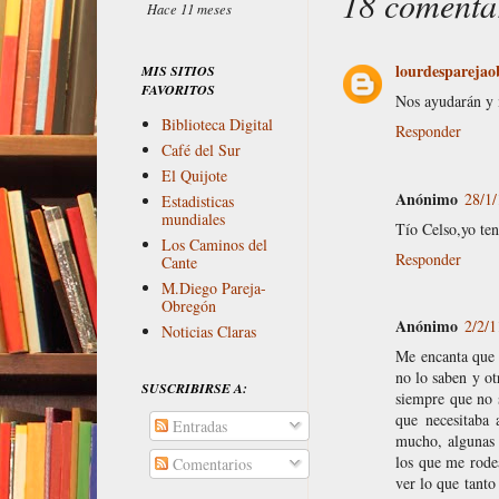
18 comenta
Hace 11 meses
lourdesparejao
MIS SITIOS
FAVORITOS
Nos ayudarán y m
Biblioteca Digital
Responder
Café del Sur
El Quijote
Anónimo
28/1/
Estadisticas
mundiales
Tío Celso,yo ten
Los Caminos del
Responder
Cante
M.Diego Pareja-
Obregón
Anónimo
2/2/1
Noticias Claras
Me encanta que 
no lo saben y ot
SUSCRIBIRSE A:
siempre que no 
que necesitaba 
Entradas
mucho, algunas 
los que me rode
Comentarios
ver lo que tant