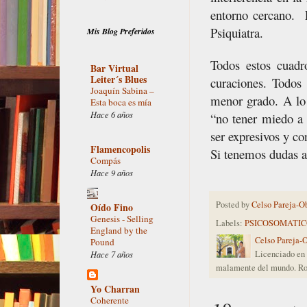
entorno cercano.
Psiquiatra.
Mis Blog Preferidos
Todos estos cuadr
Bar Virtual
Leiter´s Blues
curaciones. Todos
Joaquín Sabina –
menor grado. A lo
Esta boca es mía
Hace 6 años
“no tener miedo a 
ser expresivos y co
Flamencopolis
Si tenemos dudas a
Compás
Hace 9 años
Posted by
Celso Pareja-O
Oído Fino
Genesis - Selling
Labels:
PSICOSOMATIC
England by the
Celso Pareja-
Pound
Hace 7 años
Licenciado en 
malamente del mundo. Ro
Yo Charran
Coherente