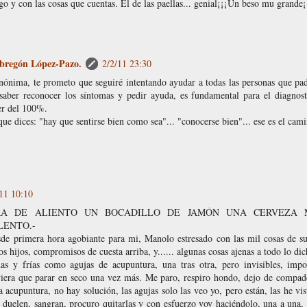
go y con las cosas que cuentas. El de las paellas... genial¡¡¡Un beso mu grande¡¡
bregón López-Pazo.
2/2/11 23:30
nónima, te prometo que seguiré intentando ayudar a todas las personas que pad
saber reconocer los síntomas y pedir ayuda, es fundamental para el diagnost
er del 100%.
ue dices: "hay que sentirse bien como sea"... "conocerse bien"... ese es el cami
11 10:10
RA DE ALIENTO UN BOCADILLO DE JAMÓN UNA CERVEZA 
LENTO.-
e primera hora agobiante para mi, Manolo estresado con las mil cosas de su
os hijos, compromisos de cuesta arriba, y...... algunas cosas ajenas a todo lo dic
as y frías como agujas de acupuntura, una tras otra, pero invisibles, imp
viera que parar en seco una vez más. Me paro, respiro hondo, dejo de comp
 acupuntura, no hay solución, las agujas solo las veo yo, pero están, las he vis
 duelen, sangran, procuro quitarlas y con esfuerzo voy haciéndolo, una a una,