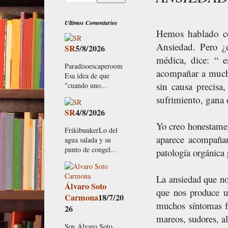
Ultimos Comentarios
Hemos hablado co
Ansiedad. Pero ¿
SR
5/8/2026
médica, dice: “ 
Paradisoescaperoom
acompañar a much
Esa idea de que
sin causa precisa
"cuando uno...
sufrimiento, gana 
SR
4/8/2026
Yo creo honestamen
FrikibunkerLo del
aparece acompañan
agua salada y su
punto de congel...
patología orgánica
La ansiedad que no
Álvaro Soto
que nos produce u
Carmona
18/7/20
muchos síntomas fí
26
mareos, sudores, al
Soy Álvaro Soto