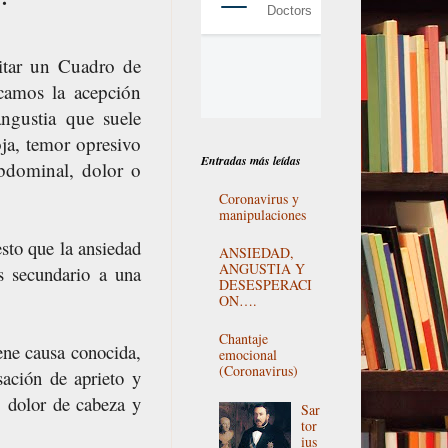
itar un Cuadro de
amos la acepción
ngustia que suele
oja, temor opresivo
Entradas más leídas
abdominal, dolor o
Coronavirus y
manipulaciones
sto que la ansiedad
ANSIEDAD,
ANGUSTIA Y
s secundario a una
DESESPERACI
ON….
Chantaje
ene causa conocida,
emocional
(Coronavirus)
ación de aprieto y
, dolor de cabeza y
Sar
tor
ius