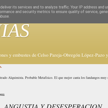
eliver its services and to analyze traffic. Your IP address and 
ormance and security metrics to ensure quality of service, gen
abuse.
IAS
iones y embustes de Celso Pareja-Obregón López-Pazo y 
o.
strado Alquimista. Probable Metafísico. El que mejor canta los fandangos mu
2011
, ANGUSTIA Y DESESPERACION…