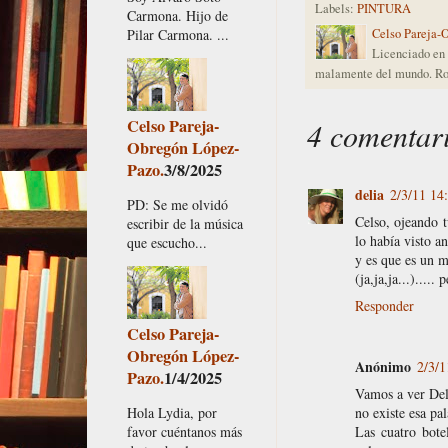
Labels:
PINTURA
Carmona. Hijo de
Pilar Carmona. ...
Celso Pareja-
Licenciado en 
malamente del mundo. Ro
Celso Pareja-
4 comentar
Obregón López-
Pazo.
3/8/2025
delia
2/3/11 14
PD: Se me olvidó
Celso, ojeando t
escribir de la música
lo había visto a
que escucho...
y es que es un m
(ja,ja,ja...)....
Responder
Celso Pareja-
Obregón López-
Anónimo
2/3/1
Pazo.
1/4/2025
Vamos a ver Del
Hola Lydia, por
no existe esa pa
favor cuéntanos más
Las cuatro bote