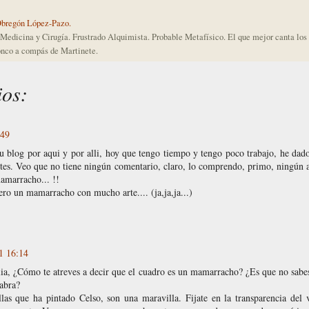
Obregón López-Pazo.
Medicina y Cirugía. Frustrado Alquimista. Probable Metafísico. El que mejor canta lo
nco a compás de Martinete.
ios:
:49
u blog por aqui y por alli, hoy que tengo tiempo y tengo poco trabajo, he dad
ntes. Veo que no tiene ningún comentario, claro, lo comprendo, primo, ningún a
amarracho... !!
. pero un mamarracho con mucho arte.... (ja,ja,ja...)
1 16:14
ia, ¿Cómo te atreves a decir que el cuadro es un mamarracho? ¿Es que no sabes
labra?
llas que ha pintado Celso, son una maravilla. Fijate en la transparencia del 