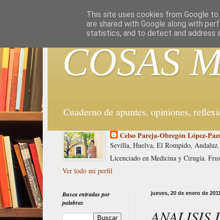
G-WX5DPWYYD9
This site uses cookies from Google to d
are shared with Google along with perf
statistics, and to detect and address 
COSAS M
Cuaderno de apuntes, opiniones, reflex
Celso Pareja-Obregón López-Paz
Sevilla, Huelva, El Rompido, Andaluz.
Licenciado en Medicina y Cirugía. Fru
Ver todo mi perfil
Busca entradas por
jueves, 20 de enero de 201
palabras
ANALISIS 