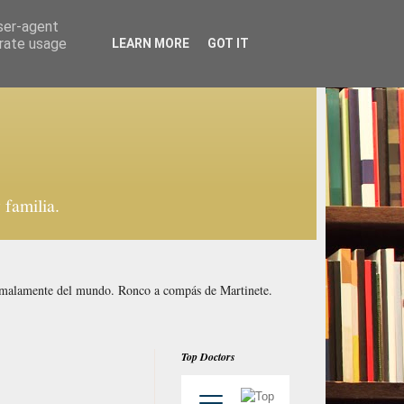
user-agent
erate usage
LEARN MORE
GOT IT
familia.
y malamente del mundo. Ronco a compás de Martinete.
Top Doctors