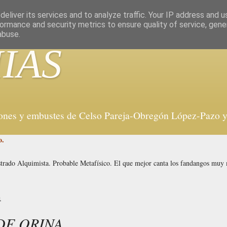
eliver its services and to analyze traffic. Your IP address and 
ormance and security metrics to ensure quality of service, gen
abuse.
IAS
iones y embustes de Celso Pareja-Obregón López-Pazo y 
o.
strado Alquimista. Probable Metafísico. El que mejor canta los fandangos mu
1
DE ORINA