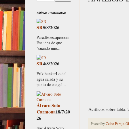
Ultimos Comentarios
SR
5/8/2026
Paradisoescaperoom
Esa idea de que
"cuando uno...
SR
4/8/2026
FrikibunkerLo del
agua salada y su
punto de congel...
Álvaro Soto
Acrílicos sobre tabla.
Carmona
18/7/20
26
Posted by
Celso Pareja-O
Soy Álvaro Soto