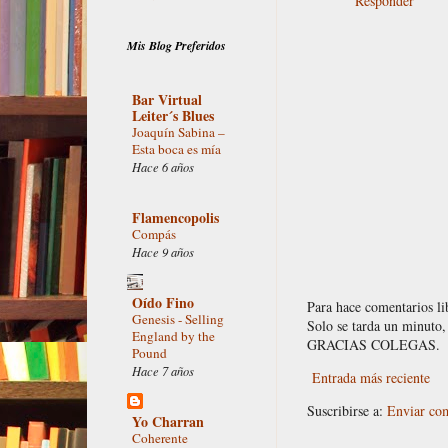
Responder
Mis Blog Preferidos
Bar Virtual
Leiter´s Blues
Joaquín Sabina –
Esta boca es mía
Hace 6 años
Flamencopolis
Compás
Hace 9 años
Oído Fino
Para hace comentarios l
Genesis - Selling
Solo se tarda un minuto, 
England by the
GRACIAS COLEGAS.
Pound
Hace 7 años
Entrada más reciente
Suscribirse a:
Enviar co
Yo Charran
Coherente