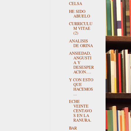
CELSA
HE SIDO
ABUELO
CURRICULU
M VITAE
(2)
ANALISIS
DE ORINA
ANSIEDAD,
ANGUSTI
A Y
DESESPER
ACION….
Y CON ESTO
QUE
HACEMOS
...
ECHE
VEINTE
CENTAVO
S EN LA
RANURA.
BAR