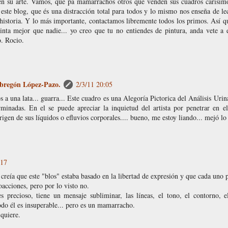
 en su arte. Vamos, que pa mamarrachos otros que venden sus cuadros carísi
este blog, que és una distracción total para todos y lo mismo nos enseña de le
 historia. Y lo más importante, contactamos libremente todos los primos. Así 
nta mejor que nadie... yo creo que tu no entiendes de pintura, anda vete a 
o. Rocio.
bregón López-Pazo.
2/3/11 20:05
os a una lata... guarra... Este cuadro es una Alegoría Pictorica del Análisis Ur
rminadas. En el se puede apreciar la inquietud del artista por penetrar en e
rigen de sus líquidos o efluvios corporales.... bueno, me estoy liando... mejó lo
:17
 creía que este "blos" estaba basado en la libertad de expresión y que cada uno 
oacciones, pero por lo visto no.
es precioso, tiene un mensaje subliminar, las líneas, el tono, el contorno, e
do él es insuperable... pero es un mamarracho.
quiere.