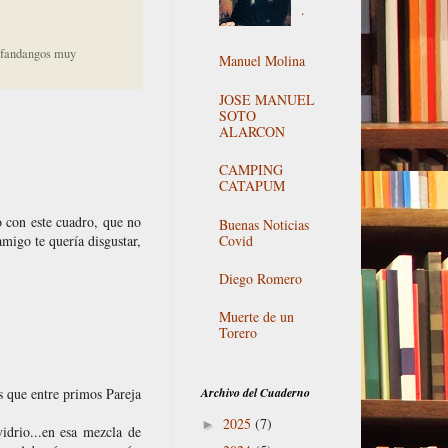
.
s fandangos muy
Manuel Molina
JOSE MANUEL
SOTO
ALARCON
CAMPING
CATAPUM
o con este cuadro, que no
Buenas Noticias
Covid
migo te quería disgustar,
Diego Romero
Muerte de un
Torero
Archivo del Cuaderno
 que entre primos Pareja
2025
(7)
►
vidrio...en esa mezcla de