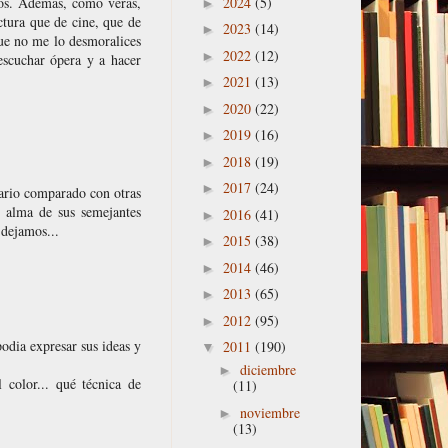
2024
(5)
mos. Además, como verás,
►
ctura que de cine, que de
2023
(14)
►
que no me lo desmoralices
2022
(12)
►
escuchar ópera y a hacer
2021
(13)
►
2020
(22)
►
2019
(16)
►
2018
(19)
►
2017
(24)
►
inario comparado con otras
l alma de sus semejantes
2016
(41)
►
 dejamos...
2015
(38)
►
2014
(46)
►
2013
(65)
►
2012
(95)
►
podia expresar sus ideas y
2011
(190)
▼
diciembre
►
l color... qué técnica de
(11)
noviembre
►
(13)