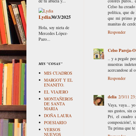
de tu abuela y...
colores puros..
Celso ha creado 
política, que de
Lydia
30/3/2025
que mi primo pi
manitas de cerd
Hola, soy nieta de
Responder
Mercedes López-
Pazo...
Celso Pareja-O
.. y a pegale pe
MIS "COSAS"
muestras indete
acercandose al o
MIS CUADROS
Responder
MARGOT Y EL
ENANITO.
EL VIAJERO
delia
2/3/11 23
MONTAÑEROS
DE SANTA
Vaya, vaya... yo
MARIA
sus gustos, sin c
DOÑA LAURA
Pri, el cuadro 
composición!, to
POESIARIO
Tu prima que te 
VERSOS
NUEVOS