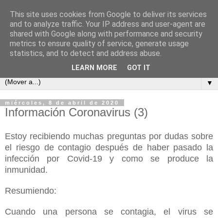
This site uses cookies from Google to deliver its services
COSAS MIAS
and to analyze traffic. Your IP address and user-agent are
shared with Google along with performance and security
metrics to ensure quality of service, generate usage
Cuaderno de apuntes, opiniones, reflexiones y embustes de
statistics, and to detect and address abuse.
Celso Pareja-Obregón López-Pazo y familia.
LEARN MORE
GOT IT
▼
miércoles, 8 de abril de 2020
Información Coronavirus (3)
Estoy recibiendo muchas preguntas por dudas sobre
el riesgo de contagio después de haber pasado la
infección por Covid-19 y como se produce la
inmunidad.
Resumiendo:
Cuando una persona se contagia, el virus se