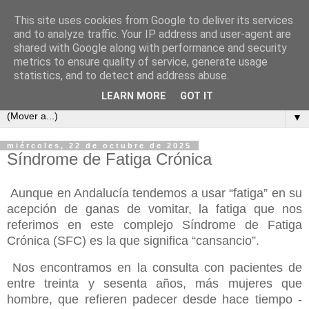
This site uses cookies from Google to deliver its services
COSAS MIAS
and to analyze traffic. Your IP address and user-agent are
shared with Google along with performance and security
metrics to ensure quality of service, generate usage
Cuaderno de apuntes, opiniones, reflexiones y embustes de
statistics, and to detect and address abuse.
Celso Pareja-Obregón López-Pazo y familia.
LEARN MORE
GOT IT
▼
miércoles, 22 de octubre de 2025
Síndrome de Fatiga Crónica
Aunque en Andalucía tendemos a usar “fatiga” en su
acepción de ganas de vomitar, la fatiga que nos
referimos en este complejo Síndrome de Fatiga
Crónica (SFC) es la que significa “cansancio”.
Nos encontramos en la consulta con pacientes de
entre treinta y sesenta años, más mujeres que
hombre, que refieren padecer desde hace tiempo -