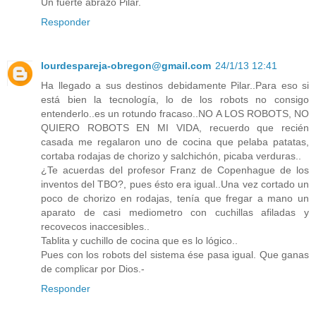
Un fuerte abrazo Pilar.
Responder
lourdespareja-obregon@gmail.com
24/1/13 12:41
Ha llegado a sus destinos debidamente Pilar..Para eso si
está bien la tecnología, lo de los robots no consigo
entenderlo..es un rotundo fracaso..NO A LOS ROBOTS, NO
QUIERO ROBOTS EN MI VIDA, recuerdo que recién
casada me regalaron uno de cocina que pelaba patatas,
cortaba rodajas de chorizo y salchichón, picaba verduras..
¿Te acuerdas del profesor Franz de Copenhague de los
inventos del TBO?, pues ésto era igual..Una vez cortado un
poco de chorizo en rodajas, tenía que fregar a mano un
aparato de casi mediometro con cuchillas afiladas y
recovecos inaccesibles..
Tablita y cuchillo de cocina que es lo lógico..
Pues con los robots del sistema ése pasa igual. Que ganas
de complicar por Dios.-
Responder