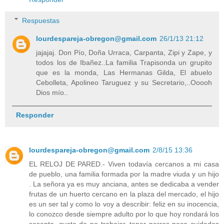
Respuestas
lourdespareja-obregon@gmail.com
26/1/13 21:12
jajajaj. Don Pío, Doña Urraca, Carpanta, Zipi y Zape, y
todos los de Ibañez..La familia Trapisonda un grupito
que es la monda, Las Hermanas Gilda, El abuelo
Cebolleta, Apolineo Taruguez y su Secretario,..Ooooh
Dios mío..
Responder
lourdespareja-obregon@gmail.com
2/8/15 13:36
EL RELOJ DE PARED.- Viven todavía cercanos a mi casa
de pueblo, una familia formada por la madre viuda y un hijo
. La señora ya es muy anciana, antes se dedicaba a vender
frutas de un huerto cercano en la plaza del mercado, el hijo
es un ser tal y como lo voy a describir: feliz en su inocencia,
lo conozco desde siempre adulto por lo que hoy rondará los
sesenta, gusta de no trabajar, tener perros poco cuidados