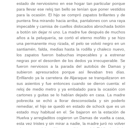
estado de nerviosismo en ese hogar tan particular porque
para llevar ese reloj tan bello se tenían que poner vestidos
para la ocasión. El hijo se compró zapatos brillantes y de
puntera fina mirando hacia arriba, pantalones con una raya
impecable y camisa de cuellos dislocados abrochada botón
a botón sin dejar ni uno. La madre fue después de muchos
años a la peluquería, se cortó el eterno moñito y se hizo
una permanente muy rizada, el pelo se volvió negro en un
santiamén, falda, medias hasta la rodilla y chaleco nuevo,
los zapatos fueron babuchas impecables y a estrenar
negras por el desorden de los dedos ya irrecuperable. Se
fueron nerviosos a la parada del autobús de Damas y
subieron apresurados porque así llevaban tres días.
Enfilando ya la carretera de Aljaraque se tranquilizaron en
sus asientos y fue entonces cuando se dieron cuenta: el
reloj de medio metro y ya embalado para la ocasión con
cartones y guitas se lo habían dejado en casa. La madre
pobrecita se echó a llorar desconsolada y sin poderlo
remediar, el hijo se quedó en estado de schock que es un
estado muy habitual en el. Se bajaron en la estación de
Huelva y arregladitos cogieron un Damas de vuelta a casa,
esta vez tristes y sin mirar a nadie, la madre juró no volver