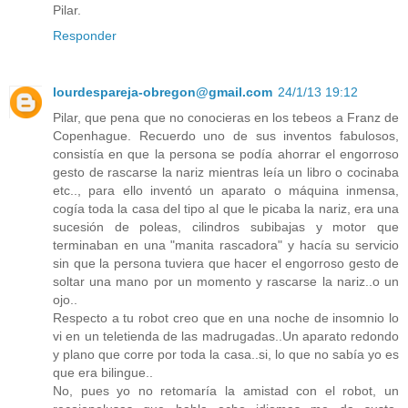
Pilar.
Responder
lourdespareja-obregon@gmail.com
24/1/13 19:12
Pilar, que pena que no conocieras en los tebeos a Franz de
Copenhague. Recuerdo uno de sus inventos fabulosos,
consistía en que la persona se podía ahorrar el engorroso
gesto de rascarse la nariz mientras leía un libro o cocinaba
etc.., para ello inventó un aparato o máquina inmensa,
cogía toda la casa del tipo al que le picaba la nariz, era una
sucesión de poleas, cilindros subibajas y motor que
terminaban en una "manita rascadora" y hacía su servicio
sin que la persona tuviera que hacer el engorroso gesto de
soltar una mano por un momento y rascarse la nariz..o un
ojo..
Respecto a tu robot creo que en una noche de insomnio lo
vi en un teletienda de las madrugadas..Un aparato redondo
y plano que corre por toda la casa..si, lo que no sabía yo es
que era bilingue..
No, pues yo no retomaría la amistad con el robot, un