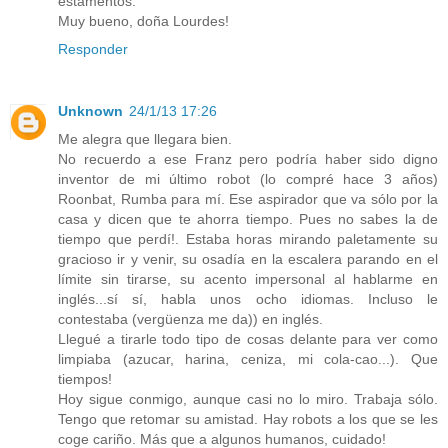
estamentos.
Muy bueno, doña Lourdes!
Responder
Unknown
24/1/13 17:26
Me alegra que llegara bien.
No recuerdo a ese Franz pero podría haber sido digno
inventor de mi último robot (lo compré hace 3 años)
Roonbat, Rumba para mí. Ese aspirador que va sólo por la
casa y dicen que te ahorra tiempo. Pues no sabes la de
tiempo que perdí!. Estaba horas mirando paletamente su
gracioso ir y venir, su osadía en la escalera parando en el
límite sin tirarse, su acento impersonal al hablarme en
inglés...sí sí, habla unos ocho idiomas. Incluso le
contestaba (vergüenza me da)) en inglés.
Llegué a tirarle todo tipo de cosas delante para ver como
limpiaba (azucar, harina, ceniza, mi cola-cao...). Que
tiempos!
Hoy sigue conmigo, aunque casi no lo miro. Trabaja sólo.
Tengo que retomar su amistad. Hay robots a los que se les
coge cariño. Más que a algunos humanos, cuidado!