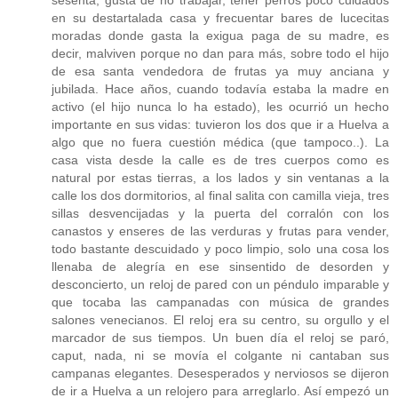
en su destartalada casa y frecuentar bares de lucecitas
moradas donde gasta la exigua paga de su madre, es
decir, malviven porque no dan para más, sobre todo el hijo
de esa santa vendedora de frutas ya muy anciana y
jubilada. Hace años, cuando todavía estaba la madre en
activo (el hijo nunca lo ha estado), les ocurrió un hecho
importante en sus vidas: tuvieron los dos que ir a Huelva a
algo que no fuera cuestión médica (que tampoco..). La
casa vista desde la calle es de tres cuerpos como es
natural por estas tierras, a los lados y sin ventanas a la
calle los dos dormitorios, al final salita con camilla vieja, tres
sillas desvencijadas y la puerta del corralón con los
canastos y enseres de las verduras y frutas para vender,
todo bastante descuidado y poco limpio, solo una cosa los
llenaba de alegría en ese sinsentido de desorden y
desconcierto, un reloj de pared con un péndulo imparable y
que tocaba las campanadas con música de grandes
salones venecianos. El reloj era su centro, su orgullo y el
marcador de sus tiempos. Un buen día el reloj se paró,
caput, nada, ni se movía el colgante ni cantaban sus
campanas elegantes. Desesperados y nerviosos se dijeron
de ir a Huelva a un relojero para arreglarlo. Así empezó un