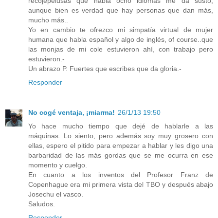
recojepelusas que habla ocho idiomas me da susto,
aunque bien es verdad que hay personas que dan más,
mucho más..
Yo en cambio te ofrezco mi simpatía virtual de mujer
humana que habla español y algo de inglés, of course..que
las monjas de mi cole estuvieron ahí, con trabajo pero
estuvieron.-
Un abrazo P. Fuertes que escribes que da gloria.-
Responder
No cogé ventaja, ¡miarma!
26/1/13 19:50
Yo hace mucho tiempo que dejé de hablarle a las
máquinas. Lo siento, pero además soy muy grosero con
ellas, espero el pitido para empezar a hablar y les digo una
barbaridad de las más gordas que se me ocurra en ese
momento y cuelgo.
En cuanto a los inventos del Profesor Franz de
Copenhague era mi primera vista del TBO y después abajo
Josechu el vasco.
Saludos.
Responder