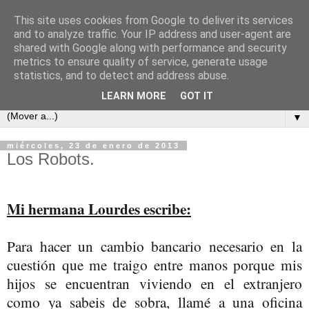
This site uses cookies from Google to deliver its services
COSAS MIAS
and to analyze traffic. Your IP address and user-agent are
shared with Google along with performance and security
metrics to ensure quality of service, generate usage
Cuaderno de apuntes, opiniones, reflexiones y embustes de
statistics, and to detect and address abuse.
Celso Pareja-Obregón López-Pazo y familia.
LEARN MORE
GOT IT
▼
miércoles, 23 de enero de 2013
Los Robots.
Mi hermana Lourdes escribe:
Para hacer un cambio bancario necesario en la
cuestión que me traigo entre manos porque mis
hijos se encuentran viviendo en el extranjero
como ya sabeis de sobra, llamé a una oficina