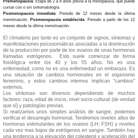
Premenopausia
: Etapa de 2 a 8 años previa a la menopausia, que puede
cursar con o sin sintomatología.
Posmenopausia inmediata
: Periodo de 12 meses desde la última
menstruación.
Posmenopausia establecida
: Periodo a partir de los 12
meses desde la última menstruación.
El climaterio por tanto es un conjunto de signos, síntomas y
manifestaciones psicosomáticas asociadas a la disminución
de la producción por parte de los ovarios de unas hormonas
llamadas estrógenos. Esto suele comenzar de forma
fisiológica entre los 40 y los 55 años. No es una
enfermedad, como no es una enfermedad un embarazo. Es
una situación de cambios hormonales en el organismo
femenino, y estos cambios internos implican “cambios”
externos.
Los síntomas son diversos dependiendo de muchos
factores: raza, edad de inicio, nivel socio-cultural (de verdad
que sí) y patologías previas.
Si realizamos unos simples análisis de sangre, podemos
verificar el desarreglo hormonal. Tendremos niveles altos de
hormonas estimulantes de los ovarios (LH; FSH) y niveles
cada vez mas bajos de estrógenos en sangre. También hay
una tendencia a la elevación del colesterol y aceleración del