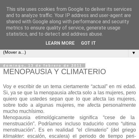
This site uses cookies from Google to deliver its services
COSAS MIAS
and to analyze traffic. Your IP address and user-agent are
shared with Google along with performance and security
metrics to ensure quality of service, generate usage
Cuaderno de apuntes, opiniones, reflexiones y embustes de
statistics, and to detect and address abuse.
Celso Pareja-Obregón López-Pazo y familia.
LEARN MORE
GOT IT
▼
domingo, 13 de febrero de 2011
MENOPAUSIA Y CLIMATERIO
Voy e escribir de un tema ciertamente “actual” en mi edad.
Si, ya se que la menopausia afecta solo a las mujeres, pero
quiero que ustedes sepan que lo que afecta las mujeres,
sobre todo a algunas mujeres, me afecta personalmente
mucho muchísimo.
Menopausia etimológicamente significa “cese de la
menstruación”. Podríamos incluso traducirlo como “ultima
menstruación”. Es en realidad “el climaterio” (del griego
klimakter
: escalón, escalera) el periodo de tiempo peri-