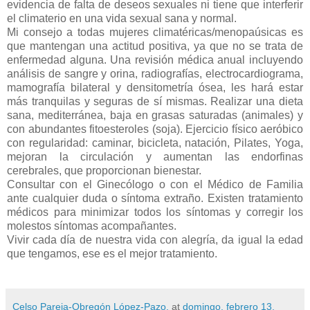
evidencia de falta de deseos sexuales ni tiene que interferir
el climaterio en una vida sexual sana y normal.
Mi consejo a todas mujeres climatéricas/menopaúsicas es
que mantengan una actitud positiva, ya que no se trata de
enfermedad alguna. Una revisión médica anual incluyendo
análisis de sangre y orina, radiografías, electrocardiograma,
mamografía bilateral y densitometría ósea, les hará estar
más tranquilas y seguras de sí mismas. Realizar una dieta
sana, mediterránea, baja en grasas saturadas (animales) y
con abundantes fitoesteroles (soja). Ejercicio físico aeróbico
con regularidad: caminar, bicicleta, natación, Pilates, Yoga,
mejoran la circulación y aumentan las endorfinas
cerebrales, que proporcionan bienestar.
Consultar con el Ginecólogo o con el Médico de Familia
ante cualquier duda o síntoma extraño. Existen tratamiento
médicos para minimizar todos los síntomas y corregir los
molestos síntomas acompañantes.
Vivir cada día de nuestra vida con alegría, da igual la edad
que tengamos, ese es el mejor tratamiento.
Celso Pareja-Obregón López-Pazo.
at
domingo, febrero 13,