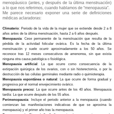
menopáusico (antes, y después de la última menstruación)
a lo que nos referimos, cuando hablamos de “menopausia”.
Me parece necesario exponer una serie de definiciones
médicas aclaradoras:
Climaterio
: Periodo de la vida de la mujer que se extiende desde 2 a 8
años antes de la última menstruación, hasta 2 a 6 años después.
Menopausia
: Cese permanente de la menstruación que resulta de la
pérdida de la actividad folicular ovárica. Es la fecha de la última
menstruación y suele ocurrir aproximadamente a los 50 años. Se
reconoce tras 12 meses consecutivos de amenorrea, sin que exista
ninguna otra causa patológica o fisiológica.
Menopausia artificial
: La que ocurre como consecuencia de la
extirpación quirúrgica de los ovarios, con o sin histerectomía, o por la
destrucción de las células germinales mediante radio o quimioterapia.
Menopausia espontánea o natural
: La que ocurre de forma gradual y
progresiva por el normal envejecimiento ovárico.
Menopausia precoz
: La que ocurre antes de los 40 años. Menopausia
tardía: La que ocurre después de los 55 años.
Perimenopausia
: Incluye el periodo anterior a la menopausia (cuando
comienzan las manifestaciones indicativas de que se aproxima la
menopausia) y el primer año tras la menopausia.