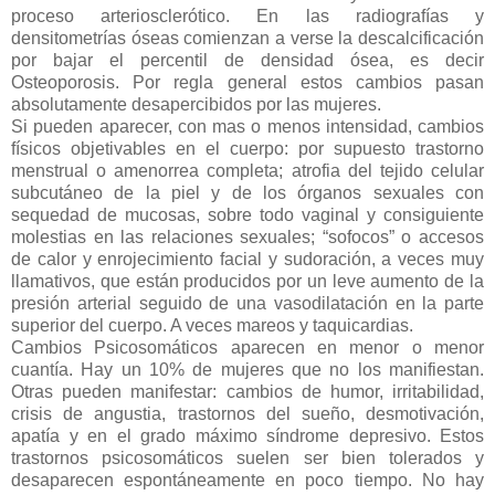
proceso arteriosclerótico. En las radiografías y
densitometrías óseas comienzan a verse la descalcificación
por bajar el percentil de densidad ósea, es decir
Osteoporosis. Por regla general estos cambios pasan
absolutamente desapercibidos por las mujeres.
Si pueden aparecer, con mas o menos intensidad, cambios
físicos objetivables en el cuerpo: por supuesto trastorno
menstrual o amenorrea completa; atrofia del tejido celular
subcutáneo de la piel y de los órganos sexuales con
sequedad de mucosas, sobre todo vaginal y consiguiente
molestias en las relaciones sexuales; “sofocos” o accesos
de calor y enrojecimiento facial y sudoración, a veces muy
llamativos, que están producidos por un leve aumento de la
presión arterial seguido de una vasodilatación en la parte
superior del cuerpo. A veces mareos y taquicardias.
Cambios Psicosomáticos aparecen en menor o menor
cuantía. Hay un 10% de mujeres que no los manifiestan.
Otras pueden manifestar: cambios de humor, irritabilidad,
crisis de angustia, trastornos del sueño, desmotivación,
apatía y en el grado máximo síndrome depresivo. Estos
trastornos psicosomáticos suelen ser bien tolerados y
desaparecen espontáneamente en poco tiempo. No hay