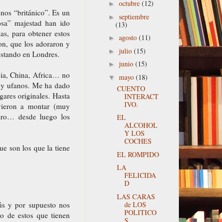
octubre
(12)
►
nos “británico”. Es un
septiembre
►
osa” majestad han ido
(13)
as, para obtener estos
agosto
(11)
►
on, que los adoraron y
julio
(15)
►
estando en Londres.
junio
(15)
►
dia, China, Africa… no
mayo
(18)
▼
muy ufanos. Me ha dado
CUENTO
ares originales. Hasta
INTERACT
IVO.
lvieron a montar (muy
uero… desde luego los
EL
ALCOHOL
Y LOS
COCHES
e son los que la tiene
EL ROMPIDO
LA
FELICIDA
D
LAS CARAS
de LOS
ús y por supuesto nos
POLITICO
o de estos que tienen
S