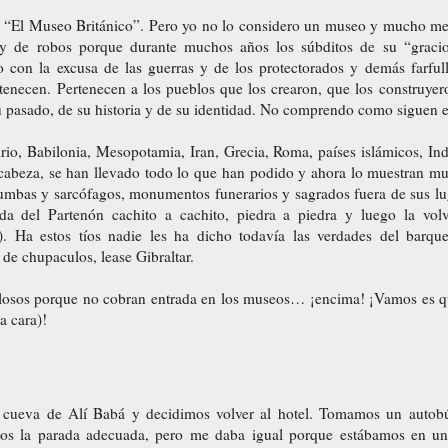
n “El Museo Británico”. Pero yo no lo considero un museo y mucho me
y de robos porque durante muchos años los súbditos de su “graci
con la excusa de las guerras y de los protectorados y demás farfull
rtenecen. Pertenecen a los pueblos que los crearon, que los construyer
u pasado, de su historia y de su identidad. No comprendo como siguen 
irio, Babilonia, Mesopotamia, Iran, Grecia, Roma, países islámicos, In
 cabeza, se han llevado todo lo que han podido y ahora lo muestran 
tumbas y sarcófagos, monumentos funerarios y sagrados fuera de sus lug
ada del Partenón cachito a cachito, piedra a piedra y luego la vo
). Ha estos tíos nadie les ha dicho todavía las verdades del barq
de chupaculos, lease Gibraltar.
losos porque no cobran entrada en los museos… ¡encima! ¡Vamos es qu
a cara)!
 cueva de Alí Babá y decidimos volver al hotel. Tomamos un autob
os la parada adecuada, pero me daba igual porque estábamos en un