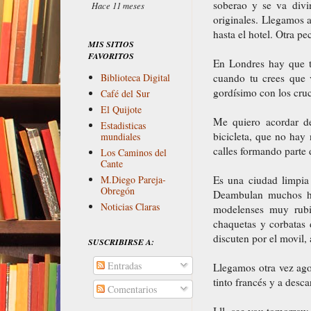
soberao y se va div
Hace 11 meses
originales. Llegamos 
hasta el hotel. Otra p
MIS SITIOS
FAVORITOS
En Londres hay que te
cuando tu crees que 
Biblioteca Digital
gordísimo con los cruce
Café del Sur
El Quijote
Me quiero acordar de
Estadisticas
bicicleta, que no hay 
mundiales
calles formando parte 
Los Caminos del
Cante
Es una ciudad limpia
M.Diego Pareja-
Obregón
Deambulan muchos hi
Noticias Claras
modelenses muy rubi
chaquetas y corbatas d
discuten por el movil,
SUSCRIBIRSE A:
Entradas
Llegamos otra vez ago
tinto francés y a desc
Comentarios