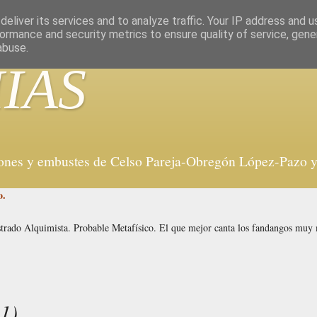
eliver its services and to analyze traffic. Your IP address and 
ormance and security metrics to ensure quality of service, gen
abuse.
IAS
iones y embustes de Celso Pareja-Obregón López-Pazo y 
o.
strado Alquimista. Probable Metafísico. El que mejor canta los fandangos mu
1)