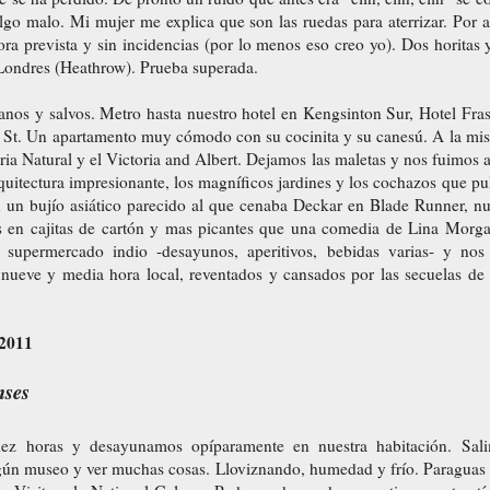
lgo malo. Mi mujer me explica que son las ruedas para aterrizar. Por a
ra prevista y sin incidencias (por lo menos eso creo yo). Dos horitas
 Londres (Heathrow). Prueba superada.
nos y salvos. Metro hasta nuestro hotel en Kengsinton Sur, Hotel Fra
St. Un apartamento muy cómodo con su cocinita y su canesú. A la mi
oria Natural y el Victoria and Albert. Dejamos las maletas y nos fuimos a
rquitectura impresionante, los magníficos jardines y los cochazos que pul
n bujío asiático parecido al que cenaba Deckar en Blade Runner, nu
os en cajitas de cartón y mas picantes que una comedia de Lina Morg
upermercado indio -desayunos, aperitivos, bebidas varias- y nos
nueve y media hora local, reventados y cansados por las secuelas de l
 2011
nses
z horas y desayunamos opíparamente en nuestra habitación. Sal
algún museo y ver muchas cosas. Lloviznando, humedad y frío. Paraguas 