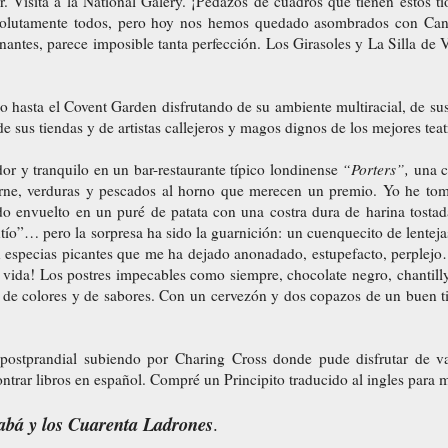
r. Visita a la National Galery. ¡Pedazos de cuadros que tienen estos tío
solutamente todos, pero hoy nos hemos quedado asombrados con Canal
nantes, parece imposible tanta perfección. Los Girasoles y La Silla d
 hasta el Covent Garden disfrutando de su ambiente multiracial, de su
, de sus tiendas y de artistas callejeros y magos dignos de los mejores teat
 y tranquilo en un bar-restaurante típico londinense
“Porters”,
una c
arne, verduras y pescados al horno que merecen un premio. Yo he tom
o envuelto en un puré de patata con una costra dura de harina tosta
ntío”… pero la sorpresa ha sido la guarnición: un cuenquecito de lente
n especias picantes que me ha dejado anonadado, estupefacto, perplejo…
vida! Los postres impecables como siempre, chocolate negro, chantilly
 de colores y de sabores. Con un cervezón y dos copazos de un buen t
ostprandial subiendo por Charing Cross donde pude disfrutar de vari
trar libros en español. Compré un Principito traducido al ingles para m
abá y los Cuarenta Ladrones
.