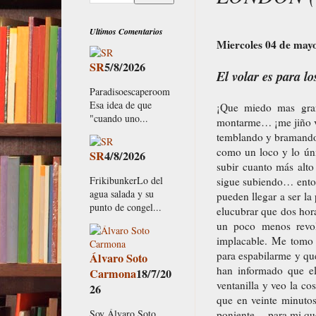
Ultimos Comentarios
Miercoles 04 de may
SR
5/8/2026
El volar es para lo
Paradisoescaperoom
Esa idea de que
¡Que miedo mas gra
"cuando uno...
montarme… ¡me jiño vi
temblando y bramando 
como un loco y lo úni
SR
4/8/2026
subir cuanto más alto
FrikibunkerLo del
sigue subiendo… enton
agua salada y su
pueden llegar a ser la
punto de congel...
elucubrar que dos hor
un poco menos revol
implacable. Me tomo 
para espabilarme y que
Álvaro Soto
han informado que el
Carmona
18/7/20
ventanilla y veo la co
26
que en veinte minutos
Soy Álvaro Soto
poniente… para mi que 