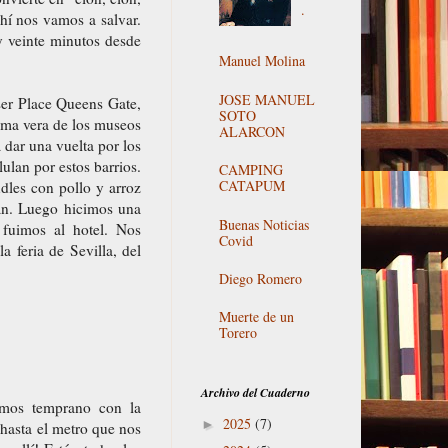
.
hí nos vamos a salvar.
 y veinte minutos desde
Manuel Molina
JOSE MANUEL
ser Place Queens Gate,
SOTO
sma vera de los museos
ALARCON
 dar una vuelta por los
ulan por estos barrios.
CAMPING
CATAPUM
dles con pollo y arroz
an. Luego hicimos una
Buenas Noticias
 fuimos al hotel. Nos
Covid
a feria de Sevilla, del
Diego Romero
Muerte de un
Torero
Archivo del Cuaderno
imos temprano con la
2025
(7)
►
hasta el metro que nos