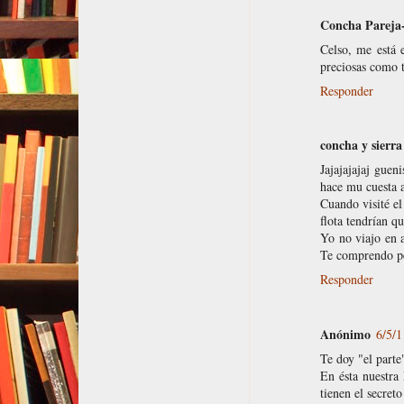
Concha Pareja
Celso, me está e
preciosas como 
Responder
concha y sierra
Jajajajajaj guen
hace mu cuesta a
Cuando visité el
flota tendrían qu
Yo no viajo en 
Te comprendo p
Responder
Anónimo
6/5/1
Te doy "el part
En ésta nuestra
tienen el secret