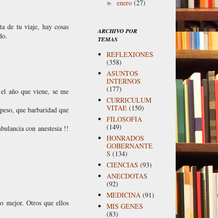
enero
(27)
►
ta de tu viaje, hay cosas
ARCHIVO POR
do.
TEMAS
REFLEXIONES
(358)
ASUNTOS
INTERNOS
(177)
é el año que viene, se me
CURRICULUM
VITAE
(150)
 peso, que barbaridad que
FILOSOFIA
(149)
bulancia con anestesia !!
HONRADOS
GOBERNANTE
S
(134)
CIENCIAS
(93)
ANECDOTAS
(92)
MEDICINA
(91)
o mejor. Otros que ellos
MIS GENES
(83)