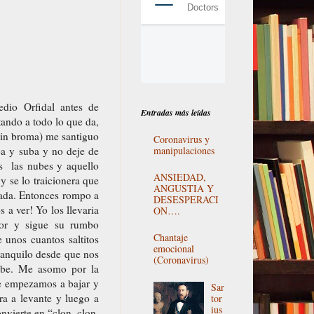
io Orfidal antes de
Entradas más leídas
ando a todo lo que da,
sin broma) me santiguo
Coronavirus y
manipulaciones
ba y suba y no deje de
os
las nubes y aquello
ANSIEDAD,
 se lo traicionera que
ANGUSTIA Y
 nada. Entonces rompo a
DESESPERACI
a ver! Yo los llevaria
ON….
bor y sigue su rumbo
Chantaje
unos cuantos saltitos
emocional
tranquilo desde que nos
(Coronavirus)
bebe. Me asomo por la
que empezamos a bajar y
Sar
ra a levante y luego a
tor
ius
nvierte en “clon, clon,