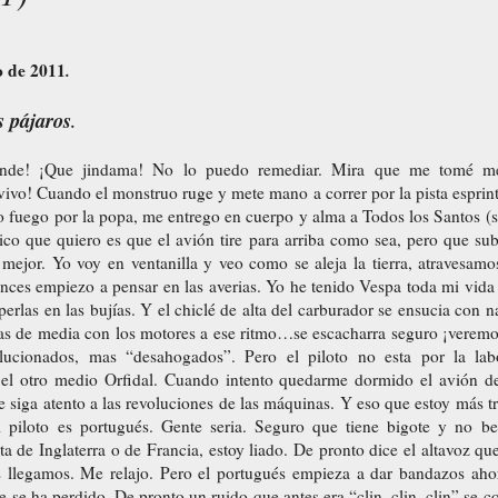
o de 2011
.
s pájaros
.
nde! ¡Que jindama! No lo puedo remediar. Mira que me tomé med
vo! Cuando el monstruo ruge y mete mano a correr por la pista esprint
fuego por la popa, me entrego en cuerpo y alma a Todos los Santos (
co que quiero es que el avión tire para arriba como sea, pero que su
 mejor. Yo voy en ventanilla y veo como se aleja la tierra, atravesam
ces empiezo a pensar en las averias. Yo he tenido Vespa toda mi vida y
 perlas en las bujías. Y el chiclé de alta del carburador se ensucia con
as de media con los motores a ese ritmo…se escacharra seguro ¡veremos 
ucionados, mas “desahogados”. Pero el piloto no esta por la la
el otro medio Orfidal. Cuando intento quedarme dormido el avión de 
 siga atento a las revoluciones de las máquinas. Y eso que estoy más 
 piloto es portugués. Gente seria. Seguro que tiene bigote y no 
sta de Inglaterra o de Francia, estoy liado. De pronto dice el altavoz 
 llegamos. Me relajo. Pero el portugués empieza a dar bandazos aho
se ha perdido. De pronto un ruido que antes era “clin, clin, clin” se co