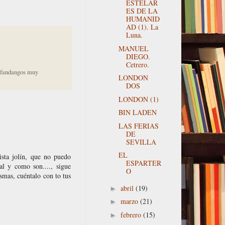
ESTELAR
ES DE LA
HUMANID
AD (1). La
Luna.
MANUEL
DIEGO.
Cetrero.
s fandangos muy
LONDON
DOS
LONDON (1)
BIN LADEN
LAS FERIAS
DE
SEVILLA
EL
ista jolín, que no puedo
ESPARTER
al y como son...., sigue
O
smas, cuéntalo con to tus
abril
(19)
►
marzo
(21)
►
febrero
(15)
►