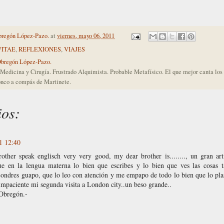
bregón López-Pazo.
at
viernes, mayo 06, 2011
VITAE
,
REFLEXIONES
,
VIAJES
Obregón López-Pazo.
Medicina y Cirugía. Frustrado Alquimista. Probable Metafísico. El que mejor canta lo
nco a compás de Martinete.
ios:
1 12:40
her speak englisch very very good, my dear brother is........, un gran art
e en la lengua materna lo bien que escribes y lo bien que ves las cosas t
Londres guapo, que lo leo con atención y me empapo de todo lo bien que lo pla
 impaciente mi segunda visita a London city..un beso grande..
Obregón.-