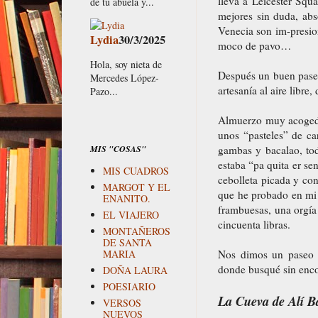
lleva a Leicester Squa
de tu abuela y...
mejores sin duda, ab
Venecia son im-presio
Lydia
30/3/2025
moco de pavo…
Hola, soy nieta de
Después un buen paseo
Mercedes López-
artesanía al aire libre
Pazo...
Almuerzo muy acogedor
unos “pasteles” de c
MIS "COSAS"
gambas y bacalao, tod
estaba “pa quita er se
MIS CUADROS
cebolleta picada y co
MARGOT Y EL
que he probado en mi 
ENANITO.
frambuesas, una orgía
EL VIAJERO
cincuenta libras.
MONTAÑEROS
DE SANTA
Nos dimos un paseo p
MARIA
donde busqué sin encon
DOÑA LAURA
POESIARIO
La Cueva de Alí B
VERSOS
NUEVOS