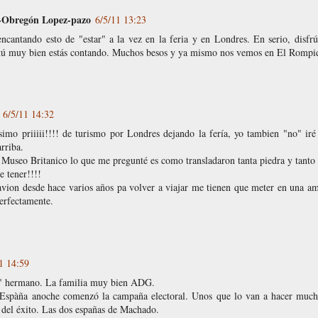
-Obregón Lopez-pazo
6/5/11 13:23
ncantando esto de "estar" a la vez en la feria y en Londres. En serio, disfrú
tú muy bien estás contando. Muchos besos y ya mismo nos vemos en El Rompi
6/5/11 14:32
isimo priiiii!!!! de turismo por Londres dejando la fería, yo tambien "no" ir
rriba.
 Museo Britanico lo que me pregunté es como transladaron tanta piedra y tanto
e tener!!!!
avion desde hace varios años pa volver a viajar me tienen que meter en una am
erfectamente.
1 14:59
e" hermano. La familia muy bien ADG.
 Espàña anoche comenzó la campaña electoral. Unos que lo van a hacer much
o del éxito. Las dos españas de Machado.