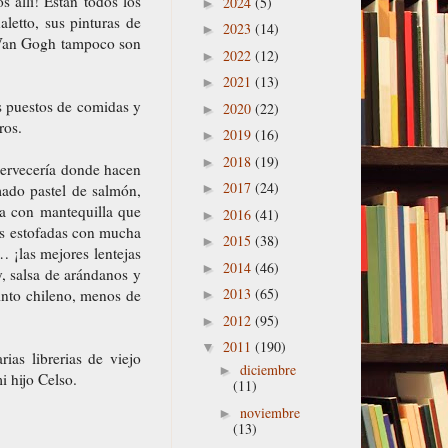
s allí! Están todos los
2024
(5)
►
etto, sus pinturas de
2023
(14)
►
e Van Gogh tampoco son
2022
(12)
►
2021
(13)
►
s puestos de comidas y
2020
(22)
►
ros.
2019
(16)
►
2018
(19)
►
ervecería donde hacen
2017
(24)
ado pastel de salmón,
►
da con mantequilla que
2016
(41)
►
jas estofadas con mucha
2015
(38)
►
 ¡las mejores lentejas
2014
(46)
►
, salsa de arándanos y
2013
(65)
into chileno, menos de
►
2012
(95)
►
2011
(190)
▼
as librerias de viejo
diciembre
►
i hijo Celso.
(11)
noviembre
►
(13)