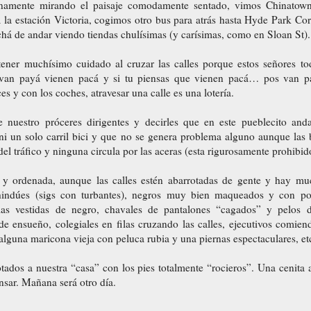
inamente mirando el paisaje comodamente sentado, vimos Chinatown
a la estación Victoria, cogimos otro bus para atrás hasta Hyde Park Co
echá de andar viendo tiendas chulísimas (y carísimas, como en Sloan St).
ner muchísimo cuidado al cruzar las calles porque estos señores to
van payá vienen pacá y si tu piensas que vienen pacá… pos van p
s y con los coches, atravesar una calle es una lotería.
 nuestro próceres dirigentes y decirles que en este pueblecito an
ni un solo carril bici y que no se genera problema alguno aunque las 
del tráfico y ninguna circula por las aceras (esta rigurosamente prohibid
 y ordenada, aunque las calles estén abarrotadas de gente y hay mu
ndúes (sigs con turbantes), negros muy bien maqueados y con port
as vestidas de negro, chavales de pantalones “cagados” y pelos d
e ensueño, colegiales en filas cruzando las calles, ejecutivos comien
 alguna maricona vieja con peluca rubia y una piernas espectaculares, etc
tados a nuestra “casa” con los pies totalmente “rocieros”. Una cenita
ansar. Mañana será otro día.