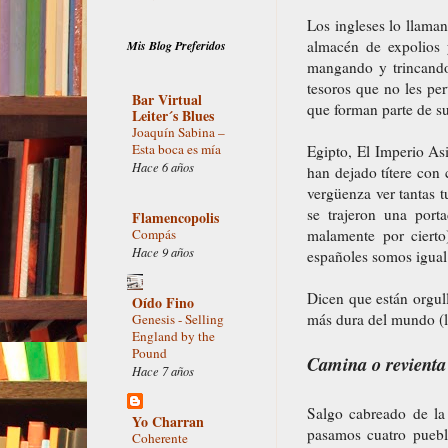
Los ingleses lo llama
almacén de expolios 
Mis Blog Preferidos
mangando y trincando 
tesoros que no les pe
Bar Virtual
que forman parte de s
Leiter´s Blues
Joaquín Sabina –
Esta boca es mía
Egipto, El Imperio As
Hace 6 años
han dejado títere con
vergüenza ver tantas 
se trajeron una port
Flamencopolis
malamente por cierto
Compás
Hace 9 años
españoles somos igual 
Dicen que están orgul
Oído Fino
más dura del mundo (l
Genesis - Selling
England by the
Pound
Camina o revienta
Hace 7 años
Salgo cabreado de la
Yo Charran
pasamos cuatro puebl
Coherente