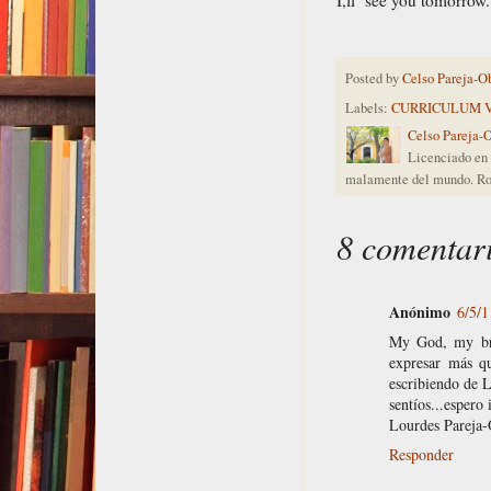
I,ll see you tomorrow.
Posted by
Celso Pareja-O
Labels:
CURRICULUM 
Celso Pareja-
Licenciado en 
malamente del mundo. Ro
8 comentar
Anónimo
6/5/1
My God, my brot
expresar más qu
escribiendo de 
sentíos...espero
Lourdes Pareja-
Responder