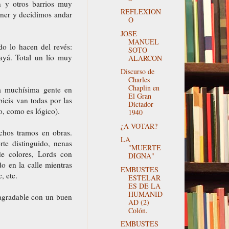
 y otros barrios muy
REFLEXION
rner y decidimos andar
O
JOSE
MANUEL
do lo hacen del revés:
SOTO
ayá. Total un lío muy
ALARCON
Discurso de
Charles
Chaplin en
da muchísima gente en
El Gran
bicis van todas por las
Dictador
o, como es lógico).
1940
¿A VOTAR?
chos tramos en obras.
LA
e distinguido, nenas
"MUERTE
e colores, Lords con
DIGNA"
do en la calle mientras
EMBUSTES
, etc.
ESTELAR
ES DE LA
HUMANID
 agradable con un buen
AD (2)
Colón.
EMBUSTES