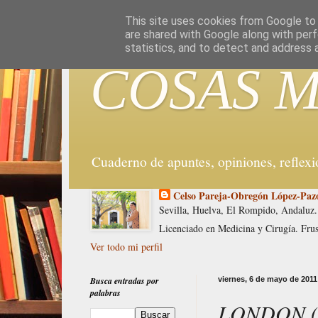
G-WX5DPWYYD9
This site uses cookies from Google to d
are shared with Google along with perf
statistics, and to detect and address 
COSAS M
Cuaderno de apuntes, opiniones, reflex
Celso Pareja-Obregón López-Paz
Sevilla, Huelva, El Rompido, Andaluz.
Licenciado en Medicina y Cirugía. Fru
Ver todo mi perfil
Busca entradas por
viernes, 6 de mayo de 2011
palabras
LONDON (