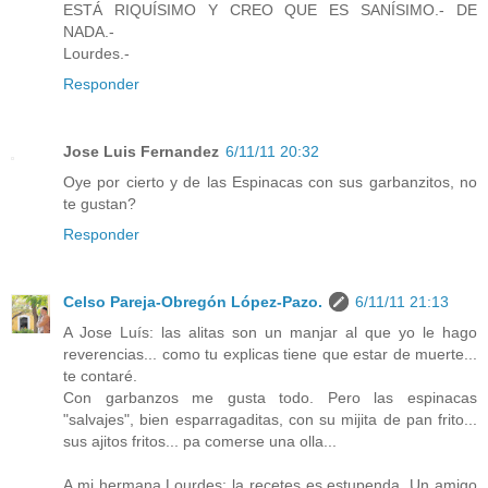
ESTÁ RIQUÍSIMO Y CREO QUE ES SANÍSIMO.- DE
NADA.-
Lourdes.-
Responder
Jose Luis Fernandez
6/11/11 20:32
Oye por cierto y de las Espinacas con sus garbanzitos, no
te gustan?
Responder
Celso Pareja-Obregón López-Pazo.
6/11/11 21:13
A Jose Luís: las alitas son un manjar al que yo le hago
reverencias... como tu explicas tiene que estar de muerte...
te contaré.
Con garbanzos me gusta todo. Pero las espinacas
"salvajes", bien esparragaditas, con su mijita de pan frito...
sus ajitos fritos... pa comerse una olla...
A mi hermana Lourdes: la recetes es estupenda. Un amigo