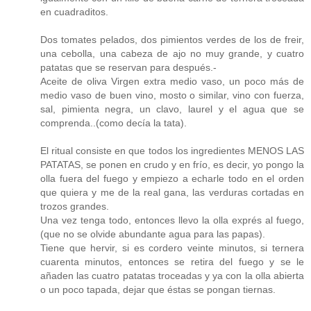
en cuadraditos.
Dos tomates pelados, dos pimientos verdes de los de freir,
una cebolla, una cabeza de ajo no muy grande, y cuatro
patatas que se reservan para después.-
Aceite de oliva Virgen extra medio vaso, un poco más de
medio vaso de buen vino, mosto o similar, vino con fuerza,
sal, pimienta negra, un clavo, laurel y el agua que se
comprenda..(como decía la tata).
El ritual consiste en que todos los ingredientes MENOS LAS
PATATAS, se ponen en crudo y en frío, es decir, yo pongo la
olla fuera del fuego y empiezo a echarle todo en el orden
que quiera y me de la real gana, las verduras cortadas en
trozos grandes.
Una vez tenga todo, entonces llevo la olla exprés al fuego,
(que no se olvide abundante agua para las papas).
Tiene que hervir, si es cordero veinte minutos, si ternera
cuarenta minutos, entonces se retira del fuego y se le
añaden las cuatro patatas troceadas y ya con la olla abierta
o un poco tapada, dejar que éstas se pongan tiernas.