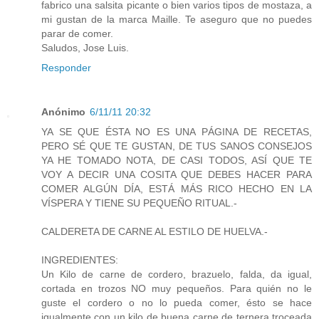
fabrico una salsita picante o bien varios tipos de mostaza, a
mi gustan de la marca Maille. Te aseguro que no puedes
parar de comer.
Saludos, Jose Luis.
Responder
Anónimo
6/11/11 20:32
YA SE QUE ÉSTA NO ES UNA PÁGINA DE RECETAS,
PERO SÉ QUE TE GUSTAN, DE TUS SANOS CONSEJOS
YA HE TOMADO NOTA, DE CASI TODOS, ASÍ QUE TE
VOY A DECIR UNA COSITA QUE DEBES HACER PARA
COMER ALGÚN DÍA, ESTÁ MÁS RICO HECHO EN LA
VÍSPERA Y TIENE SU PEQUEÑO RITUAL.-
CALDERETA DE CARNE AL ESTILO DE HUELVA.-
INGREDIENTES:
Un Kilo de carne de cordero, brazuelo, falda, da igual,
cortada en trozos NO muy pequeños. Para quién no le
guste el cordero o no lo pueda comer, ésto se hace
igualmente con un kilo de buena carne de ternera troceada