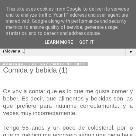
This site uses cookies from Google to deliver its services
COSAS MIAS
and to analyze traffic. Your IP address and user-agent are
shared with Google along with performance and security
metrics to ensure quality of service, generate usage
Cuaderno de apuntes, opiniones, reflexiones y embustes de
statistics, and to detect and address abuse.
Celso Pareja-Obregón López-Pazo y familia.
LEARN MORE
GOT IT
▼
domingo, 6 de noviembre de 2011
Comida y bebida (1)
Os voy a contar que es lo que me gusta comer y
beber. Es decir, que alimentos y bebidas son las
que prefiero para nutrirme correctamente, y a
veces muy incorrectamente.
Tengo 55 años y un poco de colesterol, por lo
que mi médico me aconsejó seguir una dieta baja