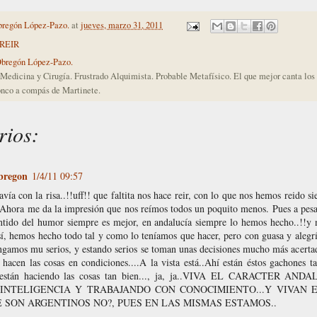
bregón López-Pazo.
at
jueves, marzo 31, 2011
REIR
Obregón López-Pazo.
Medicina y Cirugía. Frustrado Alquimista. Probable Metafísico. El que mejor canta lo
nco a compás de Martinete.
rios:
bregon
1/4/11 09:57
avía con la risa..!!uff!! que faltita nos hace reir, con lo que nos hemos reido si
. Ahora me da la impresión que nos reímos todos un poquito menos. Pues a pesa
ntido del humor siempre es mejor, en andalucía siempre lo hemos hecho..!!y no
sí, hemos hecho todo tal y como lo teníamos que hacer, pero con guasa y alegr
ngamos mu serios, y estando serios se toman unas decisiones mucho más acertad
 hacen las cosas en condiciones....A la vista está..Ahí están éstos gachones t
están haciendo las cosas tan bien..., ja, ja..VIVA EL CARACTER 
INTELIGENCIA Y TRABAJANDO CON CONOCIMIENTO...Y VIVAN 
 SON ARGENTINOS NO?, PUES EN LAS MISMAS ESTAMOS..