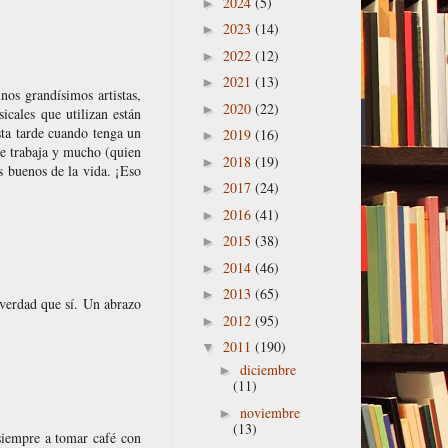
2024
(5)
►
2023
(14)
►
2022
(12)
►
2021
(13)
►
os grandísimos artistas,
2020
(22)
►
cales que utilizan están
esta tarde cuando tenga un
2019
(16)
►
 se trabaja y mucho (quien
2018
(19)
►
os buenos de la vida. ¡Eso
2017
(24)
►
2016
(41)
►
2015
(38)
►
2014
(46)
►
2013
(65)
►
verdad que sí. Un abrazo
2012
(95)
►
2011
(190)
▼
diciembre
►
(11)
noviembre
►
(13)
siempre a tomar café con