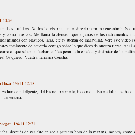
1 10:56
tan Les Luthiers. No los he visto nunca en directo pero me encantaría. Son un
 y como músicos. Me llama la atención que algunos de los instrumentos musi
llos mismos con plásticos, latas, etc.¡y suenan de maravilla!. Veré este video 
 estoy totalmente de acuerdo contigo sobre lo que dices de nuestra tierra. Aquí
curre es que sabemos "echarnos" las penas a la espalda y disfrutar de los ratit
die! Os quiero. Vuestra hermana Concha.
o Boza
1/4/11 12:18
 Es humor inteligente, del bueno, ocurrente, inocente… Buena falta nos hace, 
in de semana.
bregon
1/4/11 12:31
icha, después de ver éste enlace a primera hora de la mañana, me voy como 