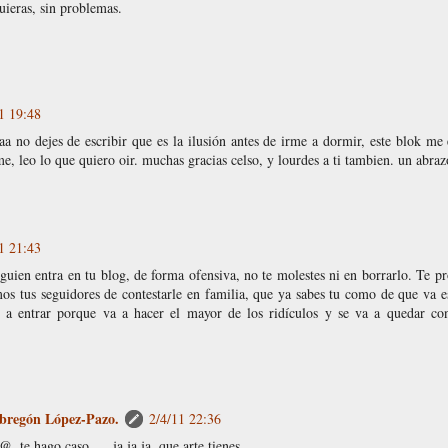
uieras, sin problemas.
1 19:48
aa no dejes de escribir que es la ilusión antes de irme a dormir, este blok me
e, leo lo que quiero oir. muchas gracias celso, y lourdes a ti tambien. un abraz
1 21:43
lguien entra en tu blog, de forma ofensiva, no te molestes ni en borrarlo. Te p
s tus seguidores de contestarle en familia, que ya sabes tu como de que va es
 a entrar porque va a hacer el mayor de los ridículos y se va a quedar con
bregón López-Pazo.
2/4/11 22:36
te hago caso..... ja ja ja, que arte tienes.....