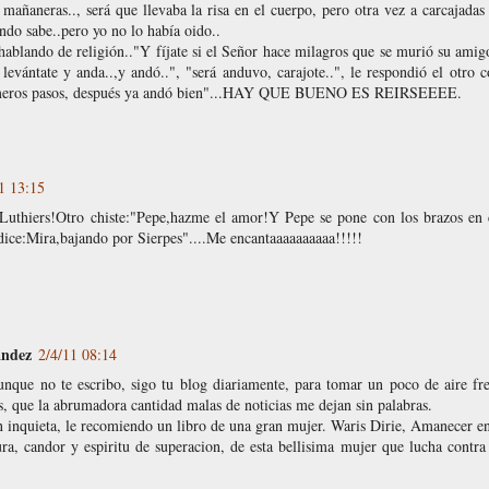
añaneras.., será que llevaba la risa en el cuerpo, pero otra vez a carcajadas
ndo sabe..pero yo no lo había oido..
blando de religión.."Y fíjate si el Señor hace milagros que se murió su amigo
 levántate y anda..,y andó..", "será anduvo, carajote..", le respondió el otr
rimeros pasos, después ya andó bien"...HAY QUE BUENO ES REIRSEEEE.
1 13:15
Luthiers!Otro chiste:"Pepe,hazme el amor!Y Pepe se pone con los brazos en 
 dice:Mira,bajando por Sierpes"....Me encantaaaaaaaaaa!!!!!
andez
2/4/11 08:14
nque no te escribo, sigo tu blog diariamente, para tomar un poco de aire fres
, que la abrumadora cantidad malas de noticias me dejan sin palabras.
 inquieta, le recomiendo un libro de una gran mujer. Waris Dirie, Amanecer en
ra, candor y espiritu de superacion, de esta bellisima mujer que lucha contra 