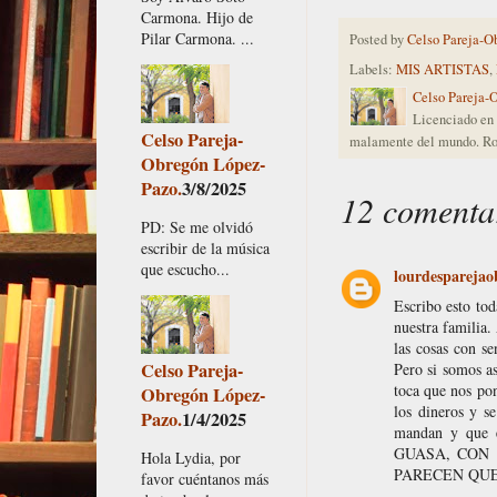
Carmona. Hijo de
Pilar Carmona. ...
Posted by
Celso Pareja-O
Labels:
MIS ARTISTAS
,
Celso Pareja-
Licenciado en 
Celso Pareja-
malamente del mundo. Ro
Obregón López-
Pazo.
3/8/2025
12 comenta
PD: Se me olvidó
escribir de la música
que escucho...
lourdesparejao
Escribo esto tod
nuestra familia
las cosas con se
Celso Pareja-
Pero si somos a
toca que nos po
Obregón López-
los dineros y se
Pazo.
1/4/2025
mandan y que 
GUASA, CON 
Hola Lydia, por
PARECEN QUE
favor cuéntanos más