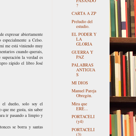
PASANDO
?
CARTA A ZP
Preludio del
estudio.
EL PODER Y
de expresar abiertamente
LA
o especialmente a Celso.
GLORIA
 mi me está viniendo muy
mentarios cuando querais,
GUERRA Y
PAZ
 superación la verdad es
pro rápido el libro José
PALABRAS
ANTIGUA
S
MI DIOS
Manuel Pareja
Obregón.
Mira que
 el dueño, solo soy el
ERE...
o que me gusta, sin saber
ara ir pasando a limpio y
PORTACELI
(y4)
onces se borra y santas
PORTACELI
(3)