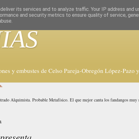
eliver its services and to analyze traffic. Your IP address and 
ormance and security metrics to ensure quality of service, gen
abuse.
IAS
iones y embustes de Celso Pareja-Obregón López-Pazo y 
o.
strado Alquimista. Probable Metafísico. El que mejor canta los fandangos mu
1
presenta.