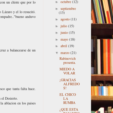
octubre
(12)
 con un chiste que por lo
►
septiembre
►
 Lázaro y el lo resucitó.
(13)
o compadre.."bueno anduvo
agosto
(11)
►
julio
(15)
►
junio
(15)
►
mayo
(18)
►
abril
(19)
►
cruz a balancearse de un
marzo
(21)
▼
Rabinovich
presenta.
MIEDO A
VOLAR
¡GRACIAS
ALFREDO
S!
co que tanta falta hace.
EL CHICO
 el Desierto.
LA
RUMBA
la ablacion en los paises
¿QUE ESTA