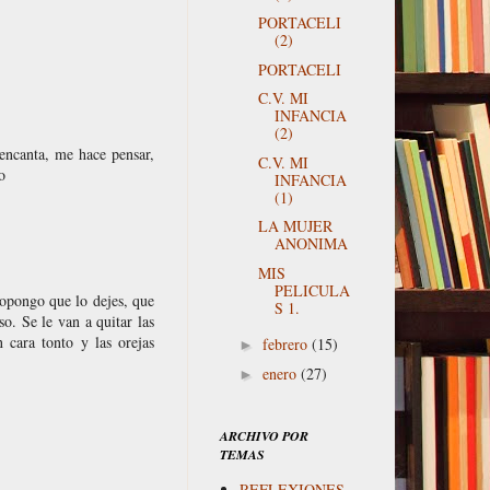
PORTACELI
(2)
PORTACELI
C.V. MI
INFANCIA
(2)
 encanta, me hace pensar,
C.V. MI
o
INFANCIA
(1)
LA MUJER
ANONIMA
MIS
PELICULA
ropongo que lo dejes, que
S 1.
o. Se le van a quitar las
 cara tonto y las orejas
febrero
(15)
►
enero
(27)
►
ARCHIVO POR
TEMAS
REFLEXIONES