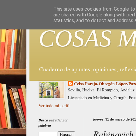
G-WX5DPWYYD9
This site uses cookies from Google to d
are shared with Google along with perf
statistics, and to detect and address 
COSAS M
Cuaderno de apuntes, opiniones, reflex
Celso Pareja-Obregón López-Paz
Sevilla, Huelva, El Rompido, Andaluz.
Licenciado en Medicina y Cirugía. Fru
Ver todo mi perfil
Busca entradas por
jueves, 31 de marzo de 201
palabras
Rabinovich 