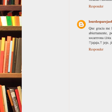
Responder
lourdesparejao
Que gracia me h
abiertamente, po
socarrrona (ésta
!!jajaja,!! jeje, ji
Responder