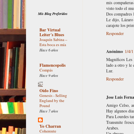
mis compañeras m
visto todo el mu
Mis Blog Preferidos
Dos compadres ha
Le dijo, Lázaro
carajote los p
Bar Virtual
Responder
Leiter´s Blues
Joaquín Sabina –
Esta boca es mía
Hace 6 años
Anónimo
1/4/1
Magníficos Les 
Flamencopolis
lado a otro y le
Compás
Lur.
Hace 9 años
Responder
Oído Fino
Genesis - Selling
Jose Luis Fern
England by the
Amigo Celso, au
Pound
Hay algunos dias
Hace 7 años
Para Lourdes tan
Transmite frescu
Yo Charran
Arabes.
Coherente
Un abrazo.