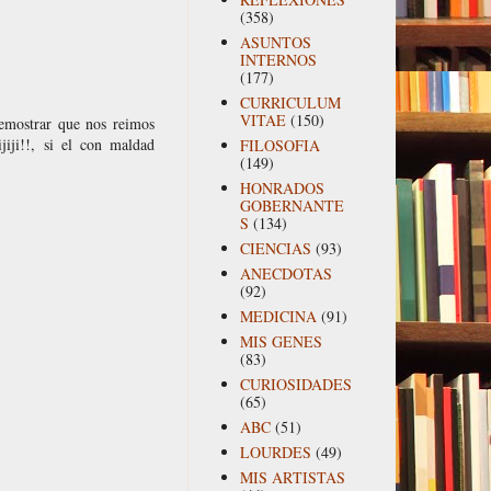
(358)
ASUNTOS
INTERNOS
(177)
CURRICULUM
VITAE
(150)
demostrar que nos reimos
ijiji!!, si el con maldad
FILOSOFIA
(149)
HONRADOS
GOBERNANTE
S
(134)
CIENCIAS
(93)
ANECDOTAS
(92)
MEDICINA
(91)
MIS GENES
(83)
CURIOSIDADES
(65)
ABC
(51)
LOURDES
(49)
MIS ARTISTAS