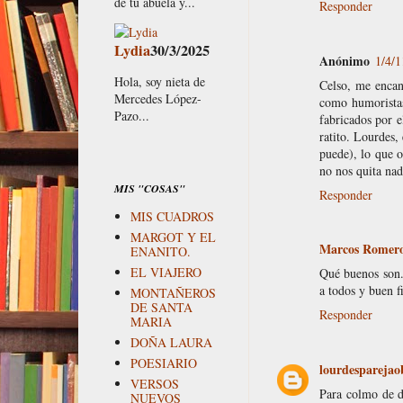
de tu abuela y...
Responder
Lydia
30/3/2025
Anónimo
1/4/1
Hola, soy nieta de
Celso, me encan
Mercedes López-
como humoristas
Pazo...
fabricados por e
ratito. Lourdes,
puede), lo que o
no nos quita na
MIS "COSAS"
Responder
MIS CUADROS
MARGOT Y EL
Marcos Romer
ENANITO.
EL VIAJERO
Qué buenos son.
a todos y buen f
MONTAÑEROS
DE SANTA
Responder
MARIA
DOÑA LAURA
POESIARIO
lourdesparejao
VERSOS
Para colmo de d
NUEVOS