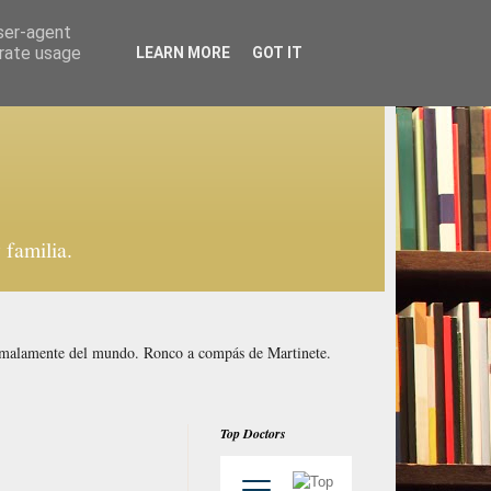
user-agent
erate usage
LEARN MORE
GOT IT
familia.
y malamente del mundo. Ronco a compás de Martinete.
Top Doctors