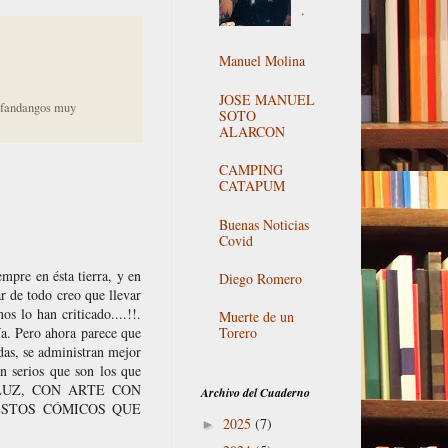
.
Manuel Molina
JOSE MANUEL
s fandangos muy
SOTO
ALARCON
CAMPING
CATAPUM
Buenas Noticias
Covid
empre en ésta tierra, y en
Diego Romero
r de todo creo que llevar
s lo han criticado....!!.
Muerte de un
Torero
ía. Pero ahora parece que
as, se administran mejor
an serios que son los que
ANDALUZ, CON ARTE CON
Archivo del Cuaderno
ESTOS CÓMICOS QUE
2025
(7)
►