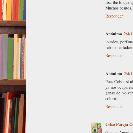
Escribe lo que q
Muchos besitos.
Responder
Anónimo
2/4/1
lourdes, porfaaa
reirme, enfadarm
Responder
Anónimo
2/4/1
Pues Celso, si a
ya nos ocuparemo
ganas de volver
colorás...
Responder
Celso Pareja-O
Gracias Anonim@, 