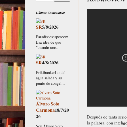
Ultimos Comentarios
SR
5/8/2026
Paradisoescaperoom
Esa idea de que
"cuando uno...
SR
4/8/2026
FrikibunkerLo del
agua salada y su
punto de congel...
Álvaro Soto
Carmona
18/7/20
26
Después de tanta serie
la palabra, con intelig
Soy Álvaro Soto