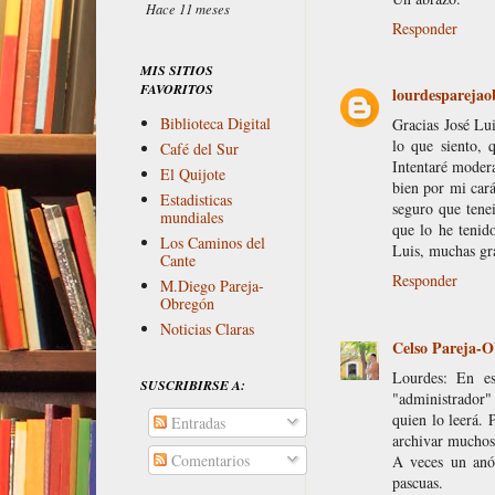
Hace 11 meses
Responder
MIS SITIOS
FAVORITOS
lourdesparejao
Biblioteca Digital
Gracias José Lu
lo que siento, 
Café del Sur
Intentaré moder
El Quijote
bien por mi cará
Estadisticas
seguro que tene
mundiales
que lo he tenid
Los Caminos del
Luis, muchas gra
Cante
Responder
M.Diego Pareja-
Obregón
Noticias Claras
Celso Pareja-O
Lourdes: En es
SUSCRIBIRSE A:
"administrador" 
quien lo leerá. 
Entradas
archivar muchos 
Comentarios
A veces un anón
pascuas.